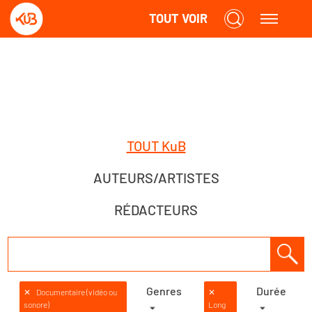
TOUT VOIR
TOUT KuB
AUTEURS/ARTISTES
RÉDACTEURS
Genres
Durée
✕
Documentaire (vidéo ou
✕
sonore)
Long