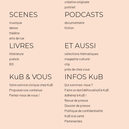
création originale
portrait
SCENES
PODCASTS
musique
documentaire
danse
fiction
théâtre
arts de rue
LIVRES
ET AUSSI
littérature
sélections thématiques
poésie
magazine culturel
BD
clip
près de chez vous
KuB & VOUS
INFOS KuB
Votre service civique chez KuB
Qui sommes-nous ?
Proposez vos contenus
Faire un don (défiscalisé) à KuB
Parlez-nous de vous !
Adhérez à KuB !
Revue de presse
Dossier de presse
Politique de confidentialité
KuB à la carte
Partenariats