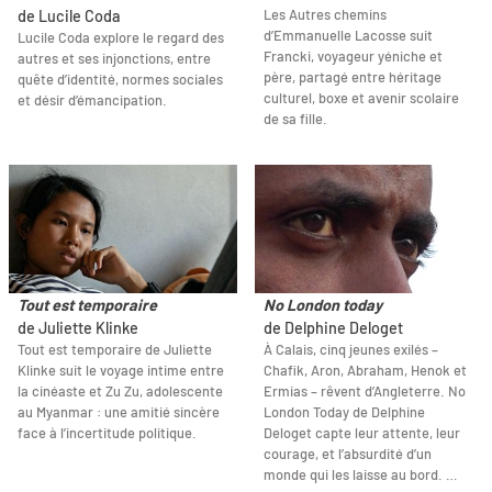
Les Autres chemins
de Lucile Coda
d’Emmanuelle Lacosse suit
Lucile Coda explore le regard des
Francki, voyageur yéniche et
autres et ses injonctions, entre
père, partagé entre héritage
quête d’identité, normes sociales
culturel, boxe et avenir scolaire
et désir d’émancipation.
de sa fille.
Tout est temporaire
No London today
de Juliette Klinke
de Delphine Deloget
Tout est temporaire de Juliette
À Calais, cinq jeunes exilés –
Klinke suit le voyage intime entre
Chafik, Aron, Abraham, Henok et
la cinéaste et Zu Zu, adolescente
Ermias – rêvent d’Angleterre. No
au Myanmar : une amitié sincère
London Today de Delphine
face à l’incertitude politique.
Deloget capte leur attente, leur
courage, et l’absurdité d’un
monde qui les laisse au bord. …