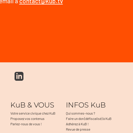
 email à
contact@kub.tv
KuB & VOUS
INFOS KuB
Votre service civique chez KuB
Qui sommes-nous ?
Proposez vos contenus
Faire un don (défiscalisé) à KuB
Parlez-nous de vous !
Adhérez à KuB !
Revue de presse