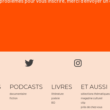
problèmes pour vous inscrire, merci d'envoyer un
S
PODCASTS
LIVRES
ET AUSSI
documentaire
littérature
sélections thématiques
fiction
poésie
magazine culturel
BD
clip
près de chez vous