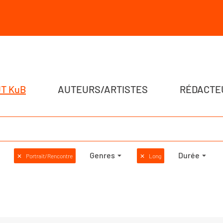
T KuB
AUTEURS/ARTISTES
RÉDACTE
Genres
Durée
✕
Portrait/Rencontre
✕
Long