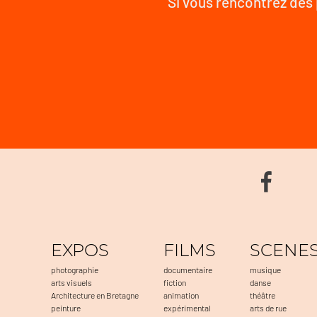
Si vous rencontrez des 
EXPOS
FILMS
SCENE
photographie
documentaire
musique
arts visuels
fiction
danse
Architecture en Bretagne
animation
théâtre
peinture
expérimental
arts de rue