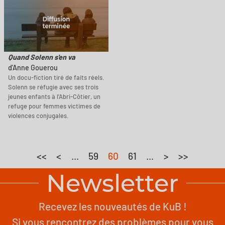
Quand Solenn s'en va
d'Anne Gouerou
Un docu-fiction tiré de faits réels.
Solenn se réfugie avec ses trois
jeunes enfants à l’Abri-Côtier, un
refuge pour femmes victimes de
violences conjugales.
<<
<
...
59
60
61
...
>
>>
Newsletter
Recevez les nouveautés de KuB !
Si vous rencontrez des problèmes pour vous