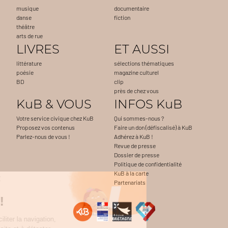
musique
documentaire
danse
fiction
théâtre
arts de rue
LIVRES
ET AUSSI
littérature
sélections thématiques
poésie
magazine culturel
BD
clip
près de chez vous
KuB & VOUS
INFOS KuB
Votre service civique chez KuB
Qui sommes-nous ?
Proposez vos contenus
Faire un don (défiscalisé) à KuB
Parlez-nous de vous !
Adhérez à KuB !
Revue de presse
Dossier de presse
Politique de confidentialité
KuB à la carte
Continuer sans accepter
Partenariats
Salut c'est nous...
les Cookies !
On sert notamment à faciliter la navigation,