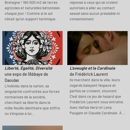
Bretagne ! 160 000 m2 de terres
réponse à ceux qui se croient
agricoles et naturelles bétonnées
autorisés à aller au contact
chaque jour ! Comme si le sol
sexuel sans aucun préalable ni
n’était qu’un support technique
consentement.
Liberté, Égalité, Diversité
L'aveugle et la Cardinale
une expo de l'Abbaye de
de Frédérick Laurent
Ils marchent dans la ville, leurs
Daoulas
regards balayent l’espace et
L’individu dans la nation, sa
parfois se croisent, s’ouvrent.
singularité confrontée aux forces
C’est dans ce jeu de hasard que
normatives de la société,
Frédérick Laurent nous entraîne.
cherchant sa liberté dans le
Avec Hafsia Herzi et Lena
mille-feuille identitaire que s’offre
Paugam et Claudia Cardinale. À …
ou s’impose à lui…