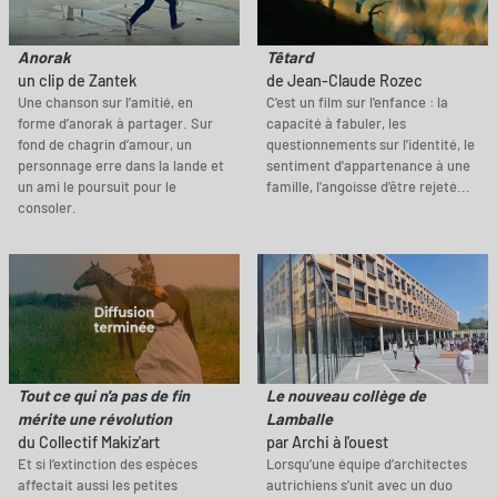
Anorak
Têtard
un clip de Zantek
de Jean-Claude Rozec
Une chanson sur l’amitié, en
C'est un film sur l'enfance : la
forme d’anorak à partager. Sur
capacité à fabuler, les
fond de chagrin d’amour, un
questionnements sur l'identité, le
personnage erre dans la lande et
sentiment d'appartenance à une
un ami le poursuit pour le
famille, l'angoisse d'être rejeté...
consoler.
Tout ce qui n'a pas de fin
Le nouveau collège de
mérite une révolution
Lamballe
du Collectif Makiz'art
par Archi à l'ouest
Et si l’extinction des espèces
Lorsqu’une équipe d’architectes
affectait aussi les petites
autrichiens s’unit avec un duo