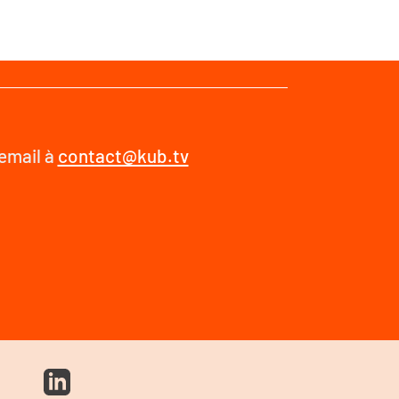
 email à
contact@kub.tv