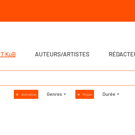
T KuB
AUTEURS/ARTISTES
RÉDACTE
Genres
Durée
✕
Animation
✕
Moyen