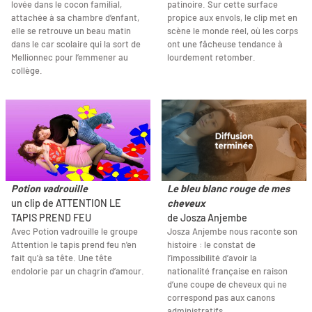
lovée dans le cocon familial,
patinoire. Sur cette surface
attachée à sa chambre d’enfant,
propice aux envols, le clip met en
elle se retrouve un beau matin
scène le monde réel, où les corps
dans le car scolaire qui la sort de
ont une fâcheuse tendance à
Mellionnec pour l’emmener au
lourdement retomber.
collège.
Potion vadrouille
Le bleu blanc rouge de mes
un clip de ATTENTION LE
cheveux
TAPIS PREND FEU
de Josza Anjembe
Avec Potion vadrouille le groupe
Josza Anjembe nous raconte son
Attention le tapis prend feu n'en
histoire : le constat de
fait qu'à sa tête. Une tête
l’impossibilité d’avoir la
endolorie par un chagrin d’amour.
nationalité française en raison
d’une coupe de cheveux qui ne
correspond pas aux canons
administratifs