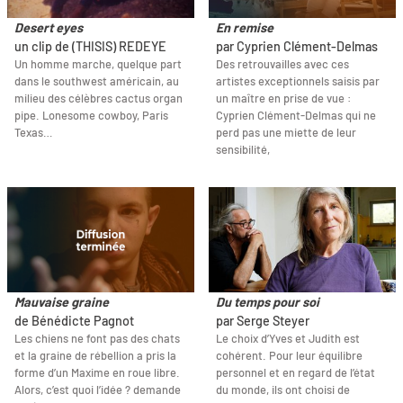
Desert eyes
En remise
un clip de (THISIS) REDEYE
par Cyprien Clément-Delmas
Un homme marche, quelque part
Des retrouvailles avec ces
dans le southwest américain, au
artistes exceptionnels saisis par
milieu des célèbres cactus organ
un maître en prise de vue :
pipe. Lonesome cowboy, Paris
Cyprien Clément-Delmas qui ne
Texas…
perd pas une miette de leur
sensibilité,
Mauvaise graine
Du temps pour soi
de Bénédicte Pagnot
par Serge Steyer
Les chiens ne font pas des chats
Le choix d’Yves et Judith est
et la graine de rébellion a pris la
cohérent. Pour leur équilibre
forme d’un Maxime en roue libre.
personnel et en regard de l’état
Alors, c’est quoi l’idée ? demande
du monde, ils ont choisi de