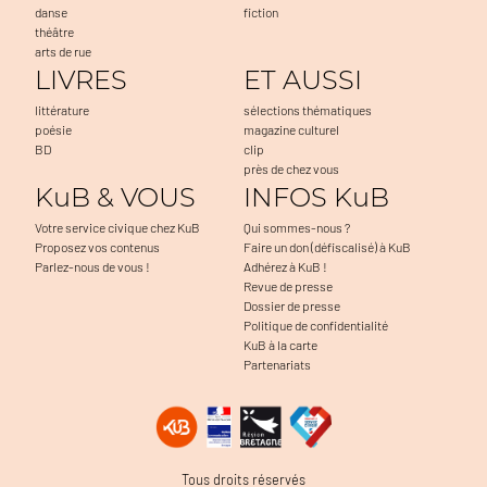
danse
fiction
théâtre
arts de rue
LIVRES
ET AUSSI
littérature
sélections thématiques
poésie
magazine culturel
BD
clip
près de chez vous
KuB & VOUS
INFOS KuB
Votre service civique chez KuB
Qui sommes-nous ?
Proposez vos contenus
Faire un don (défiscalisé) à KuB
Parlez-nous de vous !
Adhérez à KuB !
Revue de presse
Dossier de presse
Politique de confidentialité
KuB à la carte
Partenariats
a navigation, à mesurer l'audience du
Tous droits réservés
 problèmes. C'est OK pour vous ?