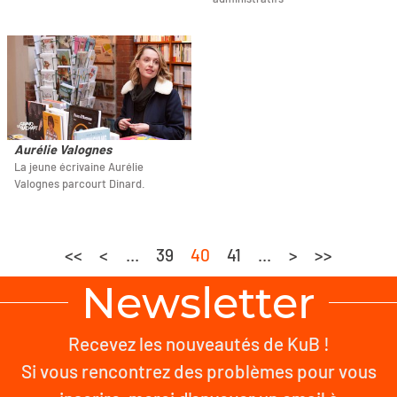
Aurélie Valognes
La jeune écrivaine Aurélie
Valognes parcourt Dinard.
<<
<
...
39
40
41
...
>
>>
Newsletter
Recevez les nouveautés de KuB !
Si vous rencontrez des problèmes pour vous