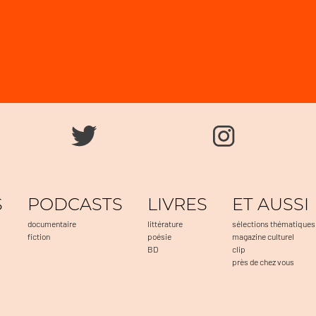
S
PODCASTS
LIVRES
ET AUSSI
documentaire
littérature
sélections thématiques
fiction
poésie
magazine culturel
BD
clip
près de chez vous