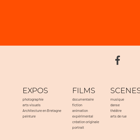
EXPOS
FILMS
SCENE
photographie
documentaire
musique
arts visuels
fiction
danse
Architecture en Bretagne
animation
théâtre
peinture
expérimental
arts de rue
création originale
portrait