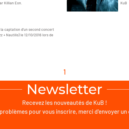
ar Killian Eon.
KuB
 la captation d’un second concert
 + Nautilis) le 12/10/2016 lors de
1
Newsletter
Recevez les nouveautés de KuB !
problèmes pour vous inscrire, merci d'envoyer un