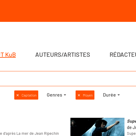
T KuB
AUTEURS/ARTISTES
RÉDACTE
Genres
Durée
✕
Captation
✕
Moyen
Supe
de J
e d’après La mer de Jean Ripechin
Super