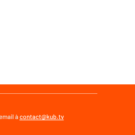
 email à
contact@kub.tv