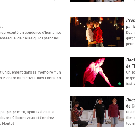
Pro
et
par 
 représenté un condensé d’humanité
Dean,
antesque, de celles qui captent les
garço
pour 
Back
de T
nt uniquement dans sa mémoire ? un
Un so
n Michard au festival Dans Fabrik en
l’exp
festi
Oues
de C
euple primitif, ajoutez à cela la
Ouest
ouard Glissant vous obtiendrez
film 
o Montet
tourn