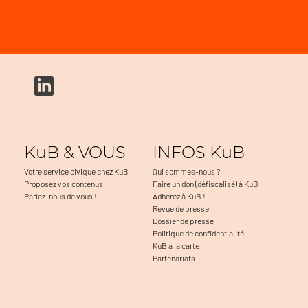
KuB & VOUS
INFOS KuB
Votre service civique chez KuB
Qui sommes-nous ?
Proposez vos contenus
Faire un don (défiscalisé) à KuB
Parlez-nous de vous !
Adhérez à KuB !
Revue de presse
Dossier de presse
Politique de confidentialité
KuB à la carte
Partenariats