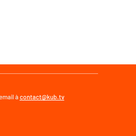
 email à
contact@kub.tv