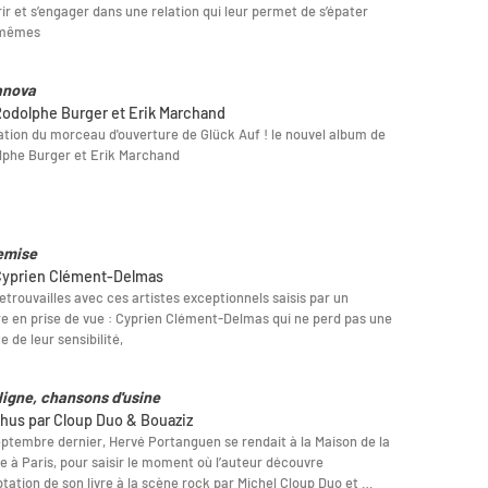
rir et s’engager dans une relation qui leur permet de s’épater
mêmes
anova
Rodolphe Burger et Erik Marchand
tion du morceau d'ouverture de Glück Auf ! le nouvel album de
lphe Burger et Erik Marchand
emise
Cyprien Clément-Delmas
etrouvailles avec ces artistes exceptionnels saisis par un
e en prise de vue : Cyprien Clément-Delmas qui ne perd pas une
e de leur sensibilité,
 ligne, chansons d'usine
hus par Cloup Duo & Bouaziz
ptembre dernier, Hervé Portanguen se rendait à la Maison de la
e à Paris, pour saisir le moment où l’auteur découvre
ptation de son livre à la scène rock par Michel Cloup Duo et …