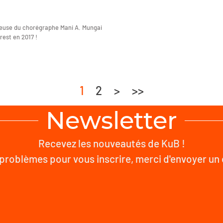
ieuse du chorégraphe Mani A. Mungai
rest en 2017 !
1
2
>
>>
Newsletter
Recevez les nouveautés de KuB !
problèmes pour vous inscrire, merci d'envoyer un