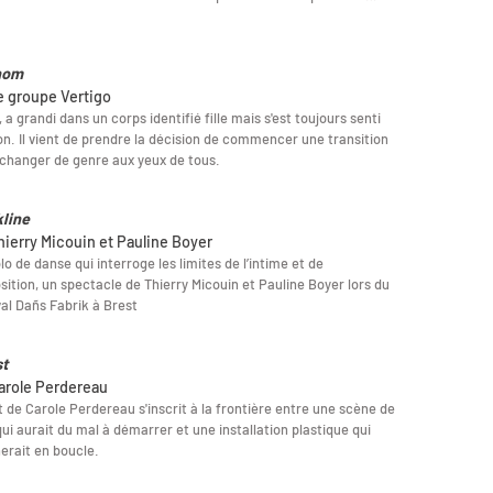
nom
le groupe Vertigo
 a grandi dans un corps identifié fille mais s'est toujours senti
n. Il vient de prendre la décision de commencer une transition
changer de genre aux yeux de tous.
line
hierry Micouin et Pauline Boyer
lo de danse qui interroge les limites de l’intime et de
osition, un spectacle de Thierry Micouin et Pauline Boyer lors du
val Dañs Fabrik à Brest
t
arole Perdereau
 de Carole Perdereau s'inscrit à la frontière entre une scène de
qui aurait du mal à démarrer et une installation plastique qui
erait en boucle.