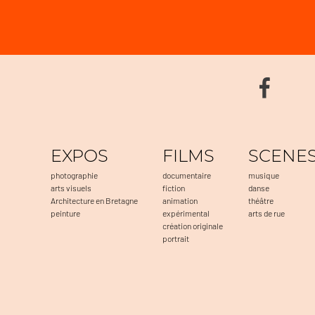
EXPOS
FILMS
SCENE
photographie
documentaire
musique
arts visuels
fiction
danse
Architecture en Bretagne
animation
théâtre
peinture
expérimental
arts de rue
création originale
portrait