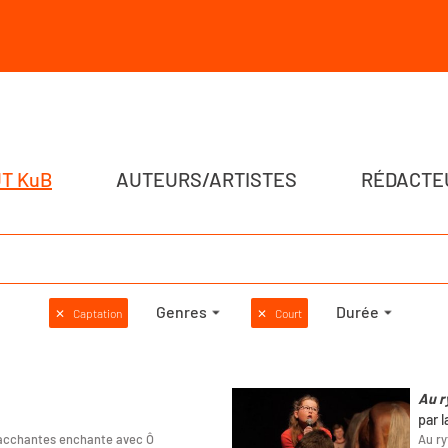
T KuB
AUTEURS/ARTISTES
RÉDACTE
Genres
Durée
✕
Captation
✕
Court
Au r
par 
Bacchantes enchante avec Ô
Au ry