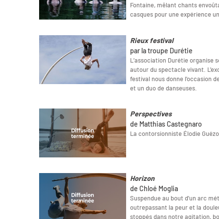
Fontaine, mêlant chants envoûta
casques pour une expérience un
Rieux festival
par la troupe Durétie
L’association Durétie organise so
autour du spectacle vivant. L'e
festival nous donne l'occasion d
et un duo de danseuses.
Perspectives
de Matthias Castegnaro
La contorsionniste Élodie Guézou
Horizon
de Chloé Moglia
Suspendue au bout d'un arc méta
outrepassant la peur et la doul
stoppés dans notre agitation, bo