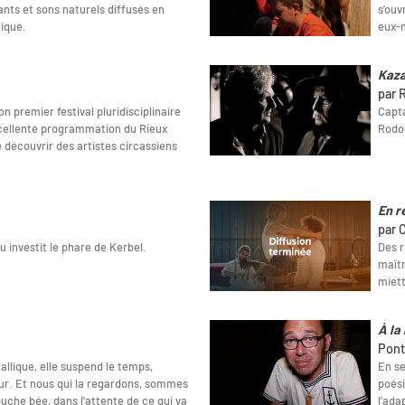
nts et sons naturels diffusés en
s’ouv
ique.
eux-
Kaz
par 
n premier festival pluridisciplinaire
Capta
xcellente programmation du Rieux
Rodo
e découvrir des artistes circassiens
En r
par 
 investit le phare de Kerbel.
Des r
maîtr
miett
À la
Pont
llique, elle suspend le temps,
En se
eur. Et nous qui la regardons, sommes
poési
uche bée, dans l'attente de ce qui va
l’ada