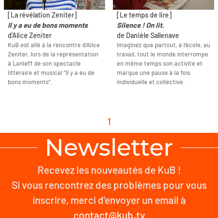
[La révélation Zeniter]
[Le temps de lire]
Il y a eu de bons moments
Silence ! On lit.
d'Alice Zeniter
de Danièle Sallenave
KuB est allé à la rencontre d'Alice
Imaginez que partout, à l’école, au
Zeniter, lors de la représentation
travail, tout le monde interrompe
à Lanleff de son spectacle
en même temps son activité et
littéraire et musical "Il y a eu de
marque une pause à la fois
bons moments".
individuelle et collective.
1
Newsletter
Recevez les nouveautés de KuB !
Si vous rencontrez des problèmes pour vous
inscrire, merci d'envoyer un email à
contact@kub.tv