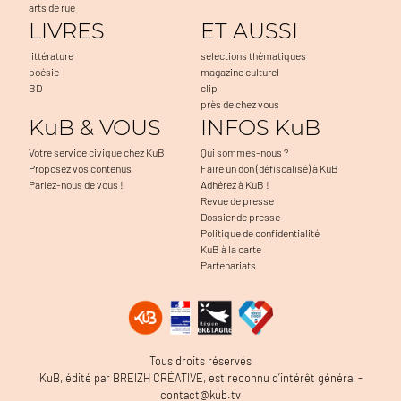
arts de rue
LIVRES
ET AUSSI
littérature
sélections thématiques
poésie
magazine culturel
BD
clip
près de chez vous
KuB & VOUS
INFOS KuB
Votre service civique chez KuB
Qui sommes-nous ?
Proposez vos contenus
Faire un don (défiscalisé) à KuB
Parlez-nous de vous !
Adhérez à KuB !
Revue de presse
Dossier de presse
Politique de confidentialité
KuB à la carte
Partenariats
Tous droits réservés
KuB, édité par BREIZH CRÉATIVE, est reconnu d’intérêt général -
contact@kub.tv