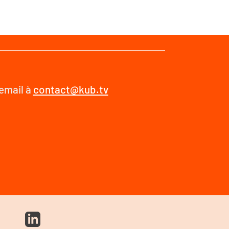
 email à
contact@kub.tv