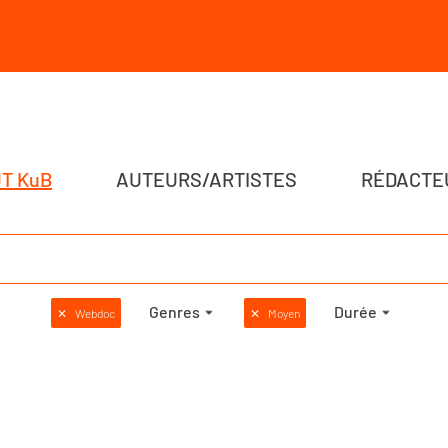
T KuB
AUTEURS/ARTISTES
RÉDACTE
Genres
Durée
✕
Webdoc
✕
Moyen