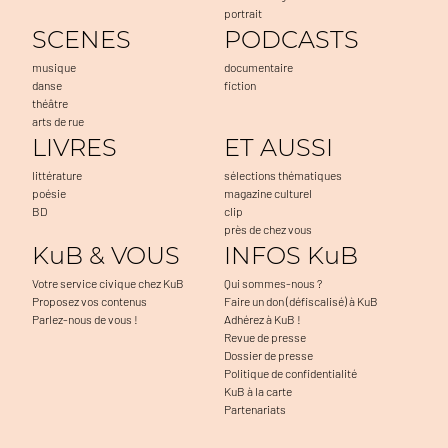
portrait
SCENES
PODCASTS
musique
documentaire
danse
fiction
théâtre
arts de rue
LIVRES
ET AUSSI
littérature
sélections thématiques
poésie
magazine culturel
BD
clip
près de chez vous
KuB & VOUS
INFOS KuB
Votre service civique chez KuB
Qui sommes-nous ?
Proposez vos contenus
Faire un don (défiscalisé) à KuB
Parlez-nous de vous !
Adhérez à KuB !
Revue de presse
Dossier de presse
Politique de confidentialité
KuB à la carte
Partenariats