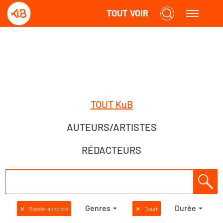
TOUT VOIR
TOUT KuB
AUTEURS/ARTISTES
RÉDACTEURS
Genres
Durée
✕
Bande-annonce
✕
Court