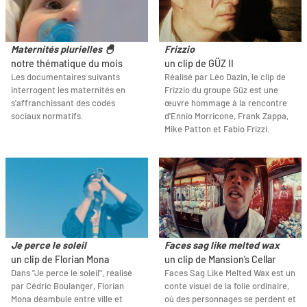
Maternités plurielles 🐣
Frizzio
notre thématique du mois
un clip de GÜZ II
Les documentaires suivants
Réalisé par Léo Dazin, le clip de
interrogent les maternités en
Frizzio du groupe Güz est une
s'affranchissant des codes
œuvre hommage à la rencontre
sociaux normatifs.
d'Ennio Morricone, Frank Zappa,
Mike Patton et Fabio Frizzi.
Je perce le soleil
Faces sag like melted wax
un clip de Florian Mona
un clip de Mansion’s Cellar
Dans "Je perce le soleil", réalisé
Faces Sag Like Melted Wax est un
par Cédric Boulanger, Florian
conte visuel de la folie ordinaire,
Mona déambule entre ville et
où des personnages se perdent et