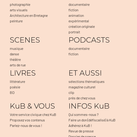
photographie
documentaire
arts visuels
fiction
Architecture en Bretagne
animation
peinture
expérimental
création originale
portrait
SCENES
PODCASTS
musique
documentaire
danse
fiction
théâtre
arts de rue
LIVRES
ET AUSSI
littérature
sélections thématiques
poésie
magazine culturel
BD
clip
près de chez vous
KuB & VOUS
INFOS KuB
Votre service civique chez KuB
Qui sommes-nous ?
Proposez vos contenus
Faire un don (défiscalisé) à KuB
Parlez-nous de vous !
Adhérez à KuB !
Revue de presse
Dossier de presse