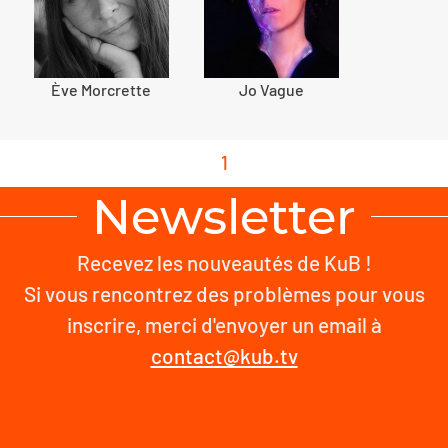
Ève Morcrette
Jo Vague
1
Newsletter
Recevez les nouveautés de KuB !
Si vous rencontrez des problèmes pour vous
inscrire, merci d'envoyer un email à
contact@kub.tv