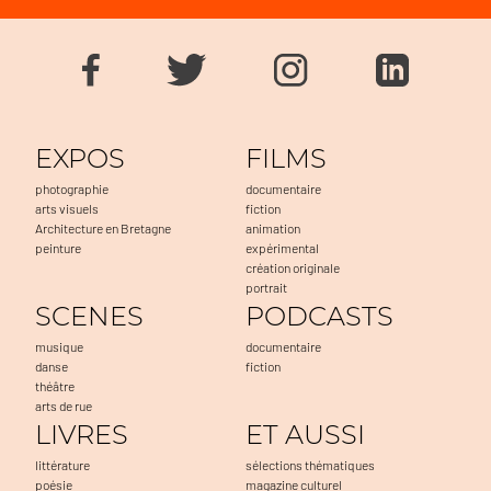
EXPOS
FILMS
photographie
documentaire
arts visuels
fiction
Architecture en Bretagne
animation
peinture
expérimental
création originale
portrait
SCENES
PODCASTS
musique
documentaire
danse
fiction
théâtre
arts de rue
LIVRES
ET AUSSI
littérature
sélections thématiques
poésie
magazine culturel