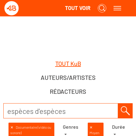
TOUT VOIR
TOUT KuB
AUTEURS/ARTISTES
RÉDACTEURS
Genres
Durée
✕
Documentaire (vidéo ou
✕
sonore)
Moyen