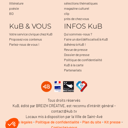
littérature
sélections thématiques
poésie
magazine culturel
BD
clip
près de chez vous
KuB & VOUS
INFOS KuB
Votre service civique chez KuB
Qui sommes-nous ?
Proposez vos contenus
Faire un don (défiscalisé) à KuB
Parlez-nous de vous !
Adhérez à KuB !
Revue de presse
Dossier de presse
Politique de confidentialité
KuB à la carte
Partenariats
Tous droits réservés
KuB, édité par BREIZH CRÉATIVE, est reconnu d’intérêt général -
contact@kub.tv
Locaux mis à disposition par la Ville de Saint-Avé
Mentions légales
-
Politique de confidentialité
-
Plan du site
-
Kit presse
-
Contactez-nous