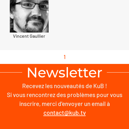
Vincent Gaullier
1
Newsletter
Recevez les nouveautés de KuB !
Si vous rencontrez des problèmes pour vous
inscrire, merci d'envoyer un email à
contact@kub.tv