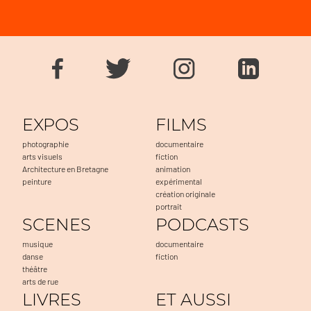
EXPOS
FILMS
photographie
documentaire
arts visuels
fiction
Architecture en Bretagne
animation
peinture
expérimental
création originale
portrait
SCENES
PODCASTS
musique
documentaire
danse
fiction
théâtre
arts de rue
LIVRES
ET AUSSI