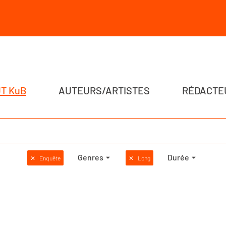
T KuB
AUTEURS/ARTISTES
RÉDACTE
Genres
Durée
✕
Enquête
✕
Long