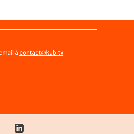
 email à
contact@kub.tv