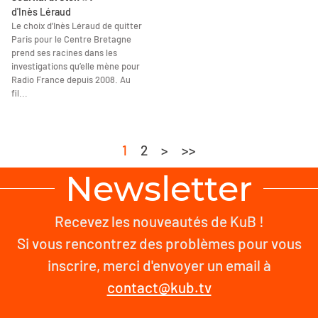
d'Inès Léraud
Le choix d’Inès Léraud de quitter
Paris pour le Centre Bretagne
prend ses racines dans les
investigations qu’elle mène pour
Radio France depuis 2008. Au
fil...
1
2
>
>>
Newsletter
Recevez les nouveautés de KuB !
Si vous rencontrez des problèmes pour vous
inscrire, merci d'envoyer un email à
contact@kub.tv