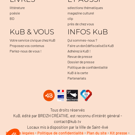
littérature
sélections thématiques
poésie
magazine culturel
BD
clip
près de chez vous
KuB & VOUS
INFOS KuB
Votre service civique chez KuB
Qui sommes-nous ?
Proposez vos contenus
Faire un don (défiscalisé) à KuB
Parlez-nous de vous !
Adhérez à KuB !
Revue de presse
Dossier de presse
Politique de confidentialité
KuB à la carte
Partenariats
a navigation, à mesurer l'audience du
Tous droits réservés
 problèmes. C'est OK pour vous ?
KuB, édité par BREIZH CRÉATIVE, est reconnu d’intérêt général -
contact@kub.tv
Locaux mis à disposition par la Ville de Saint-Avé
ertifiés par
Mentions légales
-
Politique de confidentialité
-
Plan du site
-
Kit presse
-