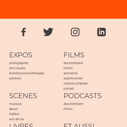
EXPOS
FILMS
photographie
documentaire
arts visuels
fiction
Architecture en Bretagne
animation
peinture
expérimental
création originale
portrait
SCENES
PODCASTS
musique
documentaire
danse
fiction
théâtre
arts de rue
LIVRES
ET AUSSI