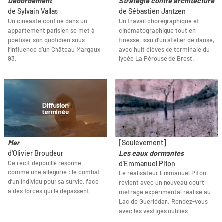
Débordement
Stratégie contre architecture
de Sylvain Vallas
de Sébastien Jantzen
Un cinéaste confiné dans un
Un travail chorégraphique et
appartement parisien se met à
cinématographique tout en
poétiser son quotidien sous
finesse, issu d’un atelier de danse,
l’influence d’un Château Margaux
avec huit élèves de terminale du
93.
lycée La Pérouse de Brest.
Mer
[Soulèvement]
d'Olivier Broudeur
Les eaux dormantes
Ce récit dépouillé résonne
d'Emmanuel Piton
comme une allégorie : le combat
Le réalisateur Emmanuel Piton
d’un individu pour sa survie, face
revient avec un nouveau court
à des forces qui le dépassent.
métrage expérimental réalisé au
Lac de Guerlédan. Rendez-vous
avec les vestiges oubliés...