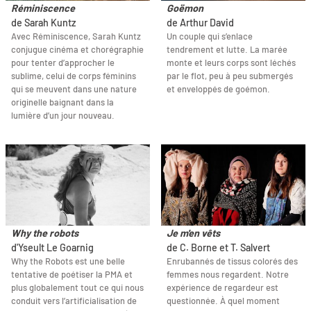
Réminiscence
Goëmon
de Sarah Kuntz
de Arthur David
Avec Réminiscence, Sarah Kuntz
Un couple qui s’enlace
conjugue cinéma et chorégraphie
tendrement et lutte. La marée
pour tenter d’approcher le
monte et leurs corps sont léchés
sublime, celui de corps féminins
par le flot, peu à peu submergés
qui se meuvent dans une nature
et enveloppés de goémon.
originelle baignant dans la
lumière d’un jour nouveau.
Why the robots
Je m'en vêts
d'Yseult Le Goarnig
de C. Borne et T. Salvert
Why the Robots est une belle
Enrubannés de tissus colorés des
tentative de poétiser la PMA et
femmes nous regardent. Notre
plus globalement tout ce qui nous
expérience de regardeur est
conduit vers l’artificialisation de
questionnée. À quel moment