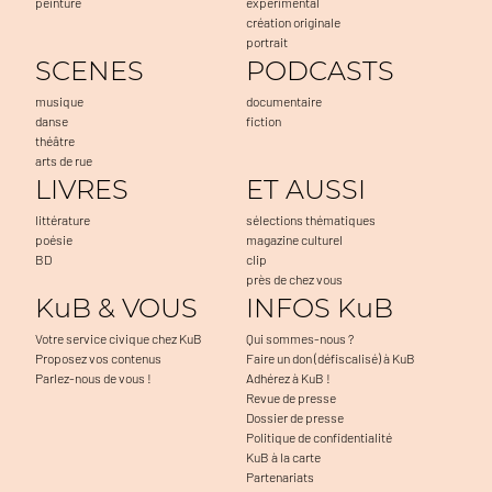
peinture
expérimental
création originale
portrait
SCENES
PODCASTS
musique
documentaire
danse
fiction
théâtre
arts de rue
LIVRES
ET AUSSI
littérature
sélections thématiques
poésie
magazine culturel
BD
clip
près de chez vous
KuB & VOUS
INFOS KuB
Votre service civique chez KuB
Qui sommes-nous ?
Proposez vos contenus
Faire un don (défiscalisé) à KuB
Parlez-nous de vous !
Adhérez à KuB !
Revue de presse
Dossier de presse
Politique de confidentialité
KuB à la carte
Partenariats