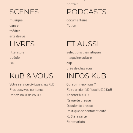
portrait
SCENES
PODCASTS
musique
documentaire
danse
fiction
théâtre
arts de rue
LIVRES
ET AUSSI
littérature
sélections thématiques
poésie
magazine culturel
BD
clip
près de chez vous
KuB & VOUS
INFOS KuB
Votre service civique chez KuB
Qui sommes-nous ?
Proposez vos contenus
Faire un don (défiscalisé) à KuB
Parlez-nous de vous !
Adhérez à KuB !
Revue de presse
Dossier de presse
Politique de confidentialité
KuB à la carte
Partenariats