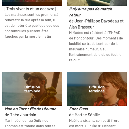
[Trois vivants et un cadavre]
Il n'y aura pas de match
Les matinaux sont les premiers à
retour
réinvestir la rue après la nuit, Il
de Jean-Philippe Davodeau et
est de notoriété publique que des
Alan Brasseur
noctambules puissent être
M Madec est résident à l'EHPAD
fauchés par la mort le matin
de Moncontour. Ses moments de
lucidité se traduisent par de la
mauvaise humeur. Seul
l'entraînement du club de foot le
réjouit
Mab an Tarz : fils de l’écume
Enez Eusa
de Théo Jourdain
de Marthe Sébille
Marin pêcheur au Guilvinec,
Maëlle a six ans, son petit frère
Thomas est tombé dans toutes
est mort. Sur l'île d'Ouessant,