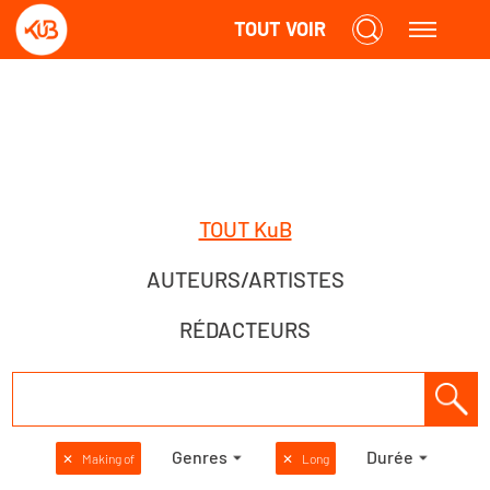
TOUT VOIR
TOUT KuB
AUTEURS/ARTISTES
RÉDACTEURS
Genres
Durée
✕
Making of
✕
Long