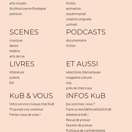
arts visuels
fiction
Architecture en Bretagne
animation
peinture
expérimental
création originale
portrait
SCENES
PODCASTS
musique
documentaire
danse
fiction
théâtre
arts de rue
LIVRES
ET AUSSI
littérature
sélections thématiques
poésie
magazine culturel
BD
clip
près de chez vous
KuB & VOUS
INFOS KuB
Votre service civique chez KuB
Qui sommes-nous ?
Proposez vos contenus
Faire un don (défiscalisé) à KuB
Parlez-nous de vous !
Adhérez à KuB !
Revue de presse
Dossier de presse
Politique de confidentialité