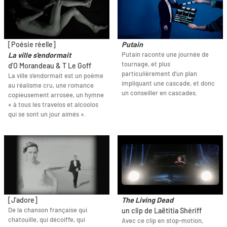
[Poésie réelle]
Putain
Putain raconte une journée de
La ville s'endormait
tournage, et plus
d'O Morandeau & T Le Goff
particulièrement d’un plan
La ville s’endormait est un poème
impliquant une cascade, et donc
au réalisme cru, une romance
un conseiller en cascades.
copieusement arrosée, un hymne
« à tous les travelos et alcoolos
qui se sont un jour aimés ».
[J’adore]
The Living Dead
De la chanson française qui
un clip de Laëtitia Shériff
chatouille, qui décoiffe, qui
Avec ce clip en stop-motion,