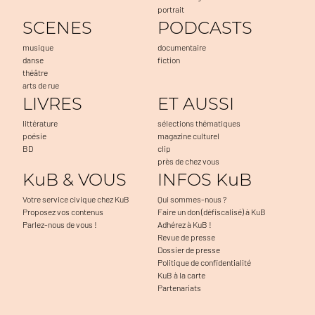
portrait
SCENES
PODCASTS
musique
documentaire
danse
fiction
théâtre
arts de rue
LIVRES
ET AUSSI
littérature
sélections thématiques
poésie
magazine culturel
BD
clip
près de chez vous
KuB & VOUS
INFOS KuB
Votre service civique chez KuB
Qui sommes-nous ?
Proposez vos contenus
Faire un don (défiscalisé) à KuB
Parlez-nous de vous !
Adhérez à KuB !
Revue de presse
Dossier de presse
Politique de confidentialité
KuB à la carte
Partenariats