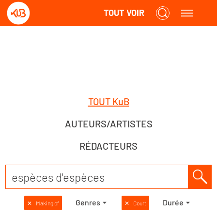
TOUT VOIR
TOUT KuB
AUTEURS/ARTISTES
RÉDACTEURS
Genres
Durée
✕
Making of
✕
Court