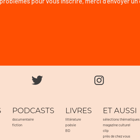
problèmes pour vous inscrire, merci d'envoyer un
S
PODCASTS
LIVRES
ET AUSSI
documentaire
littérature
sélections thématiques
fiction
poésie
magazine culturel
BD
clip
près de chez vous