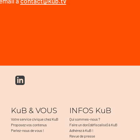
 email à
contact@kub.tv
KuB & VOUS
INFOS KuB
Votre service civique chez KuB
Qui sommes-nous ?
Proposez vos contenus
Faire un don (défiscalisé) à KuB
Parlez-nous de vous !
Adhérez à KuB !
Revue de presse