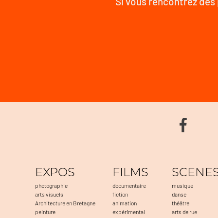
Si vous rencontrez des 
EXPOS
FILMS
SCENE
photographie
documentaire
musique
arts visuels
fiction
danse
Architecture en Bretagne
animation
théâtre
peinture
expérimental
arts de rue