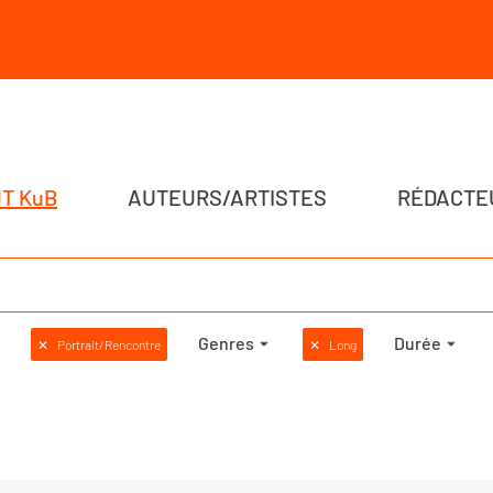
T KuB
AUTEURS/ARTISTES
RÉDACTE
Genres
Durée
✕
Portrait/Rencontre
✕
Long