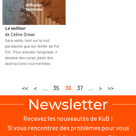
Le veilleur
de Céline Dréan
Séra veille, tant sur la nuit
parisienne que sur l’enfer de Pol
Pot. Pour exsuder l’angoisse, il
dessine des corps, peint des
abstractions tourmentées.
<<
<
...
35
36
37
...
>
>>
Newsletter
Recevez les nouveautés de KuB !
Si vous rencontrez des problèmes pour vous