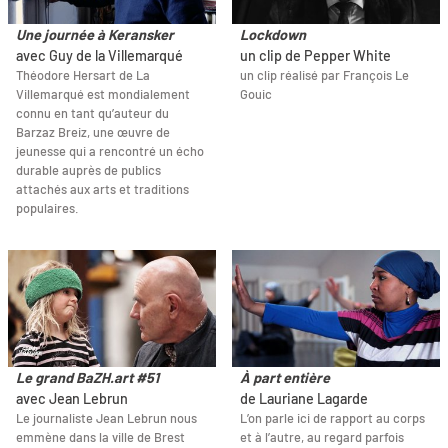
Une journée à Keransker
Lockdown
avec Guy de la Villemarqué
un clip de Pepper White
Théodore Hersart de La
un clip réalisé par François Le
Villemarqué est mondialement
Gouic
connu en tant qu’auteur du
Barzaz Breiz, une œuvre de
jeunesse qui a rencontré un écho
durable auprès de publics
attachés aux arts et traditions
populaires.
Le grand BaZH.art #51
À part entière
avec Jean Lebrun
de Lauriane Lagarde
Le journaliste Jean Lebrun nous
L’on parle ici de rapport au corps
emmène dans la ville de Brest
et à l’autre, au regard parfois