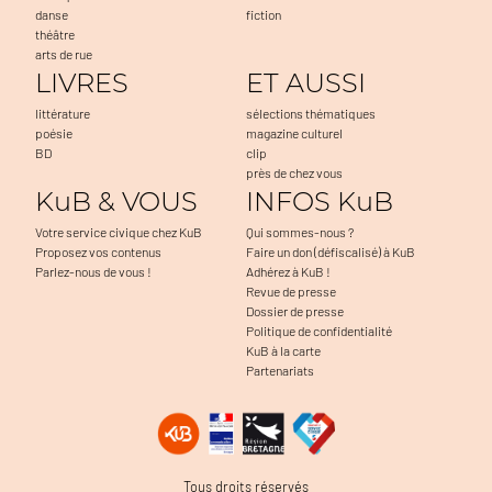
danse
fiction
théâtre
arts de rue
LIVRES
ET AUSSI
littérature
sélections thématiques
poésie
magazine culturel
BD
clip
près de chez vous
KuB & VOUS
INFOS KuB
Votre service civique chez KuB
Qui sommes-nous ?
Proposez vos contenus
Faire un don (défiscalisé) à KuB
Parlez-nous de vous !
Adhérez à KuB !
Revue de presse
Dossier de presse
Politique de confidentialité
KuB à la carte
Partenariats
Tous droits réservés