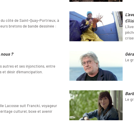
L'av
 du côté de Saint-Quay-Portrieux, à
d'Al
teurs bretons de bande dessinée :
L’Ave
pêche
crise
 nous ?
Géra
Le gr
s autres et ses injonctions, entre
s et désir d’émancipation.
Barb
Le gr
e Lacosse suit Francki, voyageur
éritage culturel, boxe et avenir