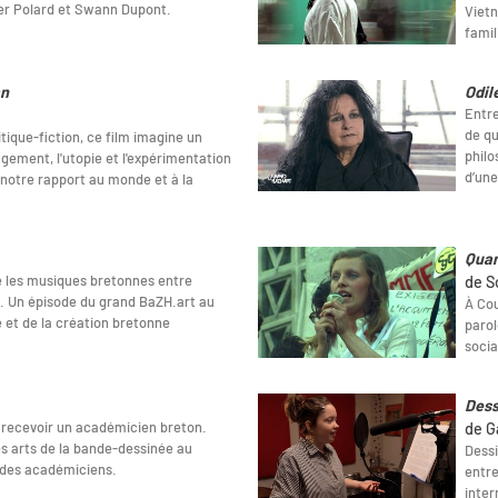
ier Polard et Swann Dupont.
Vietn
famil
an
Odil
Entre
de qu
tique-fiction, ce film imagine un
philo
gement, l'utopie et l'expérimentation
d’une
notre rapport au monde et à la
Quan
te les musiques bretonnes entre
de S
ve. Un épisode du grand BaZH.art au
À Cou
 et de la création bretonne
parol
socia
Dess
e recevoir un académicien breton.
de G
es arts de la bande-dessinée au
Dessi
k des académiciens.
entre
inter