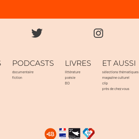
S
PODCASTS
LIVRES
ET AUSSI
documentaire
littérature
sélections thématiques
fiction
poésie
magazine culturel
BD
clip
près de chez vous