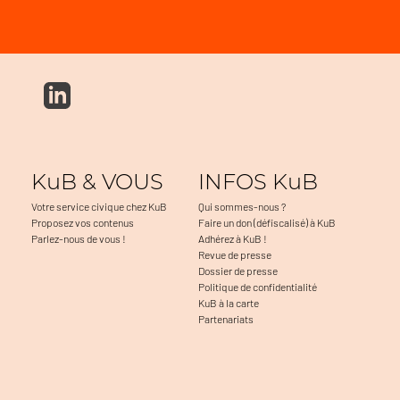
KuB & VOUS
INFOS KuB
Votre service civique chez KuB
Qui sommes-nous ?
Proposez vos contenus
Faire un don (défiscalisé) à KuB
Parlez-nous de vous !
Adhérez à KuB !
Revue de presse
Dossier de presse
Politique de confidentialité
KuB à la carte
Partenariats