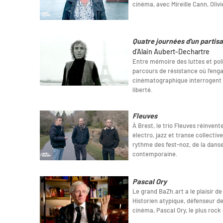
cinéma, avec Mireille Cann, Oliv
Quatre journées d'un partis
d'Alain Aubert-Dechartre
Entre mémoire des luttes et poli
parcours de résistance où l'enga
cinématographique interrogent 
liberté.
Fleuves
À Brest, le trio Fleuves réinven
électro, jazz et transe collecti
rythme des fest-noz, de la danse
contemporaine.
Pascal Ory
Le grand BaZh.art a le plaisir d
Historien atypique, défenseur d
cinéma, Pascal Ory, le plus roc