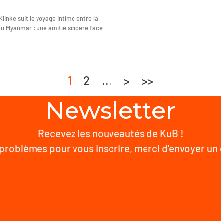
linke suit le voyage intime entre la
au Myanmar : une amitié sincère face
1
2
...
>
>>
Newsletter
Recevez les nouveautés de KuB !
problèmes pour vous inscrire, merci d'envoyer un