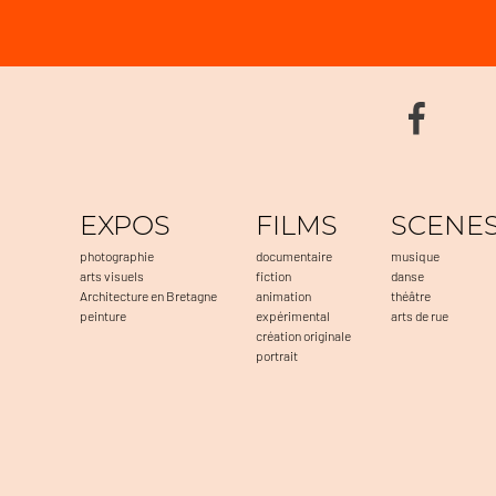
EXPOS
FILMS
SCENE
photographie
documentaire
musique
arts visuels
fiction
danse
Architecture en Bretagne
animation
théâtre
peinture
expérimental
arts de rue
création originale
portrait