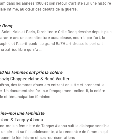
am dans les années 1960 et son retour d’artiste sur une histoire
iale intime, au cœur des débuts de la guerre.
e Decq
 Saint-Malo et Paris, l’architecte Odile Decq dessine depuis plus
arante ans une architecture audacieuse, nourrie par l’art, la
sophie et l’esprit punk. Le grand BaZH.art dresse le portrait
 créatrice libre qui n’a …
d les femmes ont pris la colère
oazig Chappedelaine & René Vautier
ëron, des femmes d’ouvriers entrent en lutte et prennent la
e. Un documentaire fort sur l’engagement collectif, la colère
le et l’émancipation féminine.
ine-moi une féministe
alane & Tanguy Alanou
ne-moi un féministe de Tanguy Alanou suit le dialogue sensible
 un père et sa fille adolescente, à la rencontre de femmes qui
rogent le féminisme et ses représentations.