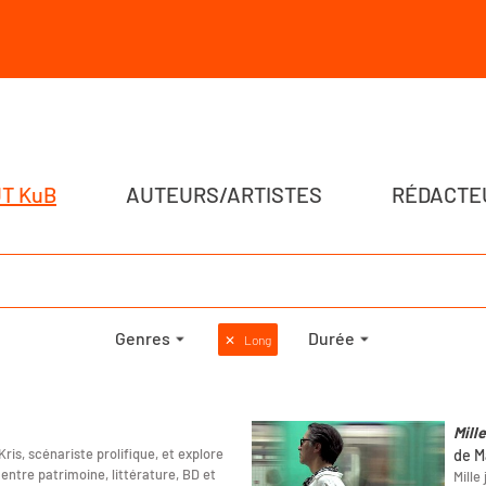
T KuB
AUTEURS/ARTISTES
RÉDACTE
Genres
Durée
✕
Long
Mill
ris, scénariste prolifique, et explore
de M
entre patrimoine, littérature, BD et
Mille