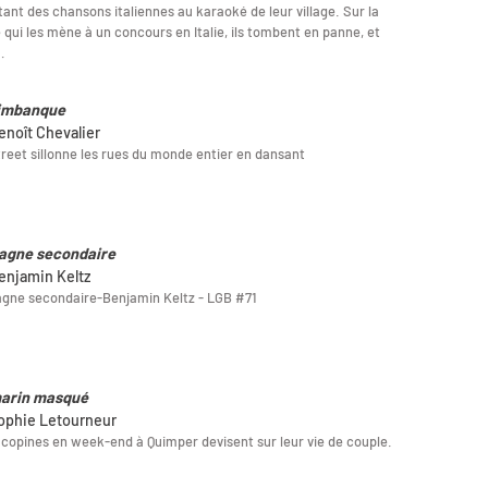
ant des chansons italiennes au karaoké de leur village. Sur la
 qui les mène à un concours en Italie, ils tombent en panne, et
…
imbanque
enoît Chevalier
treet sillonne les rues du monde entier en dansant
agne secondaire
enjamin Keltz
gne secondaire-Benjamin Keltz - LGB #71
arin masqué
ophie Letourneur
copines en week-end à Quimper devisent sur leur vie de couple.