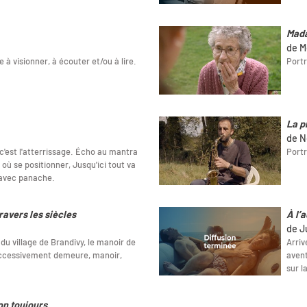
Mad
de M
e à visionner, à écouter et/ou à lire.
Portr
La p
de N
 c'est l'atterrissage. Écho au mantra
Portr
 où se positionner, Jusqu'ici tout va
 avec panache.
ravers les siècles
À l’
de J
du village de Brandivy, le manoir de
Arriv
successivement demeure, manoir,
avent
sur l
on toujours