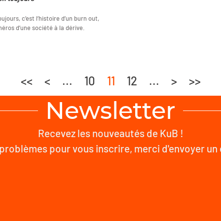
ujours, c’est l’histoire d’un burn out,
héros d’une société à la dérive.
<<
<
...
10
11
12
...
>
>>
Newsletter
Recevez les nouveautés de KuB !
problèmes pour vous inscrire, merci d'envoyer un