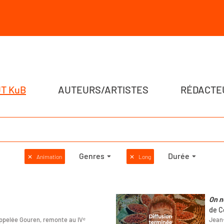
T KuB
AUTEURS/ARTISTES
RÉDACTE
Genres
Durée
✕
Animation
✕
Long
On n
de C
 appelée Gouren, remonte au IVᵉ
Jean-