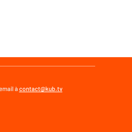
 email à
contact@kub.tv