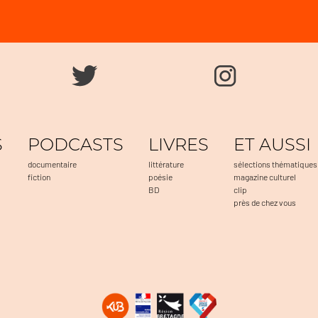
S
PODCASTS
LIVRES
ET AUSSI
documentaire
littérature
sélections thématiques
fiction
poésie
magazine culturel
BD
clip
près de chez vous