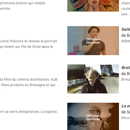
patrimoine breton qui résiste
chant
ernité.
route
une 
Salt
de B
nte l’histoire et dresse le portrait
Wills
 vivent sur l’île de Groix dans le
Bret
de B
e la Fête du cinéma d’animation, KuB
Breta
 films produits en Bretagne et qui
.
Le m
r sa terre d'inspiration, Locquirec.
de S
Deux 