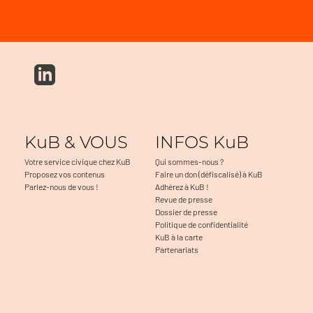
KuB & VOUS
INFOS KuB
Votre service civique chez KuB
Qui sommes-nous ?
Proposez vos contenus
Faire un don (défiscalisé) à KuB
Parlez-nous de vous !
Adhérez à KuB !
Revue de presse
Dossier de presse
Politique de confidentialité
KuB à la carte
Partenariats