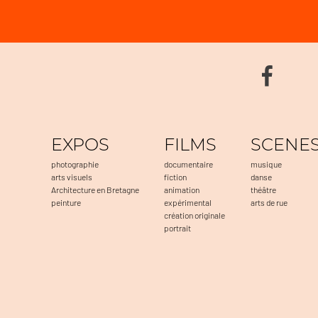
EXPOS
FILMS
SCENE
photographie
documentaire
musique
arts visuels
fiction
danse
Architecture en Bretagne
animation
théâtre
peinture
expérimental
arts de rue
création originale
portrait