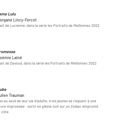
ame Lulu
organe Lincy-Fercot
ait de Lucienne, dans la série les Portraits de Mellionnec 2022
romesse
oémie Lainé
ait de Davoud, dans la série les Portraits de Mellionnec 2022
aube
ulien Trauman
és au seuil de leur vie d’adulte, trois jeunes se risquent à une
ure improvisée : sortir en pleine nuit sur un Zodiac emprunté
a côte.