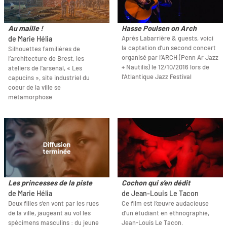
Au maille !
Hasse Poulsen on Arch
Après Labarrière & guests, voici
de Marie Hélia
la captation d’un second concert
Silhouettes familières de
organisé par l’ARCH (Penn Ar Jazz
l’architecture de Brest, les
+ Nautilis) le 12/10/2016 lors de
ateliers de l’arsenal, « Les
l’Atlantique Jazz Festival
capucins », site industriel du
coeur de la ville se
métamorphose
Les princesses de la piste
Cochon qui s'en dédit
de Marie Hélia
de Jean-Louis Le Tacon
Deux filles s’en vont par les rues
Ce film est l’œuvre audacieuse
de la ville, jaugeant au vol les
d’un étudiant en ethnographie,
spécimens masculins : du jeune
Jean-Louis Le Tacon.