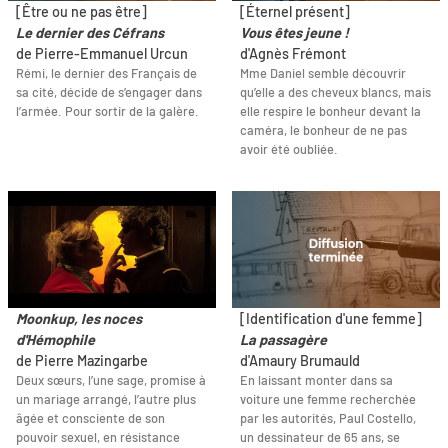
[Être ou ne pas être]
[Éternel présent]
Le dernier des Céfrans
Vous êtes jeune !
de Pierre-Emmanuel Urcun
d'Agnès Frémont
Rémi, le dernier des Français de
Mme Daniel semble découvrir
sa cité, décide de s’engager dans
qu’elle a des cheveux blancs, mais
l’armée. Pour sortir de la galère.
elle respire le bonheur devant la
caméra, le bonheur de ne pas
avoir été oubliée.
Moonkup, les noces
[Identification d'une femme]
d'Hémophile
La passagère
de Pierre Mazingarbe
d'Amaury Brumauld
Deux sœurs, l’une sage, promise à
En laissant monter dans sa
un mariage arrangé, l’autre plus
voiture une femme recherchée
âgée et consciente de son
par les autorités, Paul Costello,
pouvoir sexuel, en résistance
un dessinateur de 65 ans, se