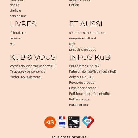
danse
fiction
théâtre
arts de rue
LIVRES
ET AUSSI
littérature
sélections thématiques
poésie
magazine culturel
BD
clip
près de chez vous
KuB & VOUS
INFOS KuB
Votre service civique chez KuB
Qui sommes-nous ?
Proposez vos contenus
Faire un don (défiscalisé) à KuB
Parlez-nous de vous !
Adhérez à KuB !
Revue de presse
Dossier de presse
Politique de confidentialité
KuB à la carte
Partenariats
Tous droits réservés