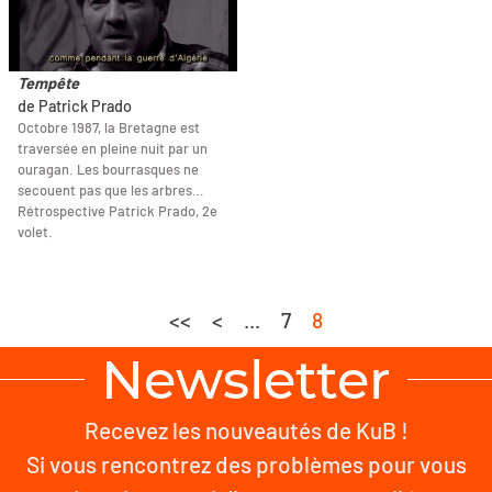
Tempête
de Patrick Prado
Octobre 1987, la Bretagne est
traversée en pleine nuit par un
ouragan. Les bourrasques ne
secouent pas que les arbres…
Rétrospective Patrick Prado, 2e
volet.
<<
<
...
7
8
Newsletter
Recevez les nouveautés de KuB !
Si vous rencontrez des problèmes pour vous