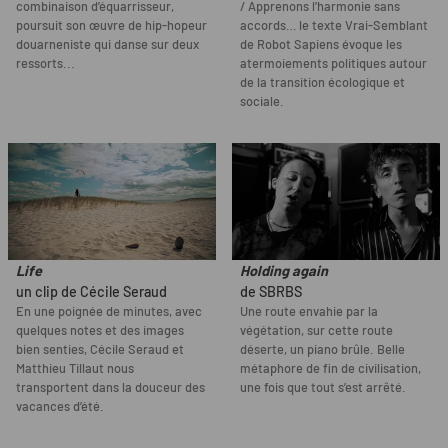
combinaison d’équarrisseur,
/ Apprenons l’harmonie sans
poursuit son œuvre de hip-hopeur
accords… le texte Vrai-Semblant
douarneniste qui danse sur deux
de Robot Sapiens évoque les
ressorts...
atermoiements politiques autour
de la transition écologique et
sociale.
Life
Holding again
un clip de Cécile Seraud
de SBRBS
En une poignée de minutes, avec
Une route envahie par la
quelques notes et des images
végétation, sur cette route
bien senties, Cécile Seraud et
déserte, un piano brûle. Belle
Matthieu Tillaut nous
métaphore de fin de civilisation,
transportent dans la douceur des
une fois que tout s’est arrêté.
vacances d’été.