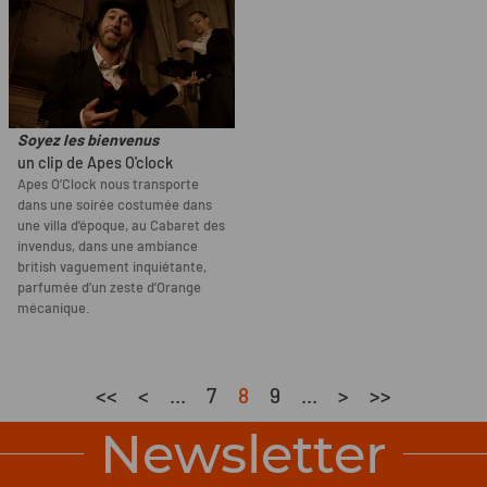
Soyez les bienvenus
un clip de Apes O'clock
Apes O’Clock nous transporte
dans une soirée costumée dans
une villa d’époque, au Cabaret des
invendus, dans une ambiance
british vaguement inquiétante,
parfumée d’un zeste d’Orange
mécanique.
<<
<
...
7
8
9
...
>
>>
Newsletter