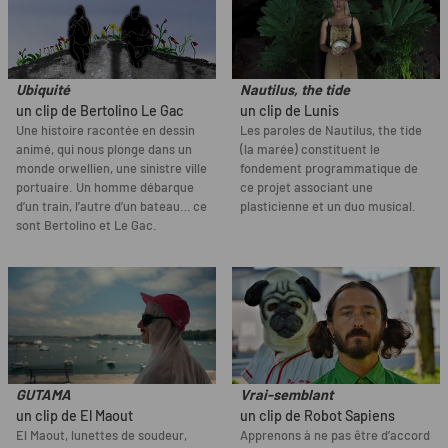
Ubiquité
Nautilus, the tide
un clip de Bertolino Le Gac
un clip de Lunis
Une histoire racontée en dessin
Les paroles de Nautilus, the tide
animé, qui nous plonge dans un
(la marée) constituent le
monde orwellien, une sinistre ville
fondement programmatique de
portuaire. Un homme débarque
ce projet associant une
d’un train, l’autre d’un bateau… ce
plasticienne et un duo musical.
sont Bertolino et Le Gac.
GUTAMA
Vrai-semblant
un clip de El Maout
un clip de Robot Sapiens
El Maout, lunettes de soudeur,
Apprenons à ne pas être d’accord