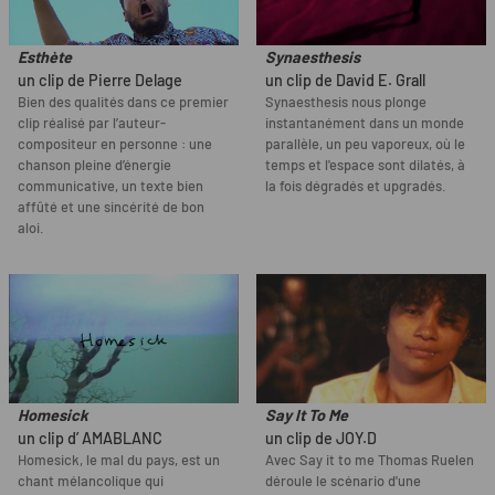
Esthète
Synaesthesis
un clip de Pierre Delage
un clip de David E. Grall
Bien des qualités dans ce premier
Synaesthesis nous plonge
clip réalisé par l’auteur-
instantanément dans un monde
compositeur en personne : une
parallèle, un peu vaporeux, où le
chanson pleine d’énergie
temps et l'espace sont dilatés, à
communicative, un texte bien
la fois dégradés et upgradés.
affûté et une sincérité de bon
aloi.
Homesick
Say It To Me
un clip d’ AMABLANC
un clip de JOY.D
Homesick, le mal du pays, est un
Avec Say it to me Thomas Ruelen
chant mélancolique qui
déroule le scénario d'une