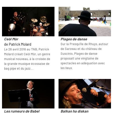
Ceòl Mòr
Plages de danse
Sur la Presqu’île de Rhuys, autour
de Patrick Molard
de Sarzeau et du château de
Le 26 avril 2016 au TNB, Patrick
Suscinio, Plages de danse
Molard créait Ceòl Mòr, un genre
proposait une vingtaine de
musical nouveau, à la croisée de
spectacles en adéquation avec
la grande musique écossaise de
les lieux.
bag pipe et du jazz...
Les rumeurs de Babel
Balkan ha diskan