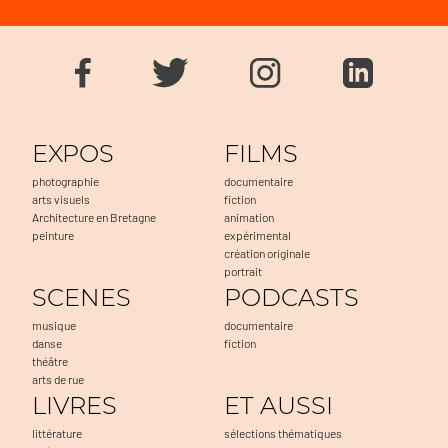
EXPOS
FILMS
photographie
documentaire
arts visuels
fiction
Architecture en Bretagne
animation
peinture
expérimental
création originale
portrait
SCENES
PODCASTS
musique
documentaire
danse
fiction
théâtre
arts de rue
LIVRES
ET AUSSI
littérature
sélections thématiques