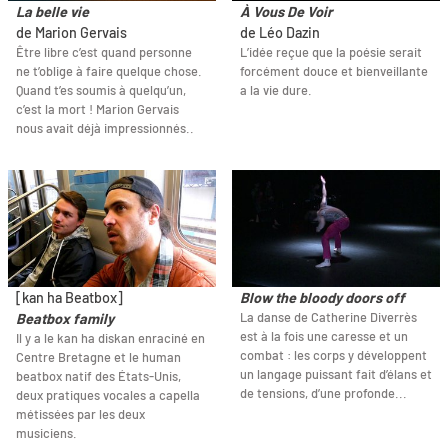
La belle vie
À Vous De Voir
de Marion Gervais
de Léo Dazin
Être libre c’est quand personne
L’idée reçue que la poésie serait
ne t’oblige à faire quelque chose.
forcément douce et bienveillante
Quand t’es soumis à quelqu’un,
a la vie dure.
c’est la mort ! Marion Gervais
nous avait déjà impressionnés..
[kan ha Beatbox]
Blow the bloody doors off
La danse de Catherine Diverrès
Beatbox family
est à la fois une caresse et un
Il y a le kan ha diskan enraciné en
combat : les corps y développent
Centre Bretagne et le human
un langage puissant fait d’élans et
beatbox natif des États-Unis,
de tensions, d’une profonde...
deux pratiques vocales a capella
métissées par les deux
musiciens.