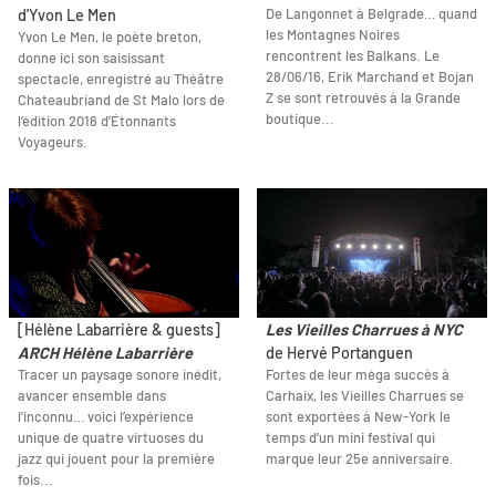
De Langonnet à Belgrade… quand
d'Yvon Le Men
les Montagnes Noires
Yvon Le Men, le poète breton,
rencontrent les Balkans. Le
donne ici son saisissant
28/06/16, Erik Marchand et Bojan
spectacle, enregistré au Théâtre
Z se sont retrouvés à la Grande
Chateaubriand de St Malo lors de
boutique...
l’édition 2016 d’Étonnants
Voyageurs.
[Hélène Labarrière & guests]
Les Vieilles Charrues à NYC
ARCH Hélène Labarrière
de Hervé Portanguen
Tracer un paysage sonore inédit,
Fortes de leur méga succès à
avancer ensemble dans
Carhaix, les Vieilles Charrues se
l’inconnu… voici l’expérience
sont exportées à New-York le
unique de quatre virtuoses du
temps d’un mini festival qui
jazz qui jouent pour la première
marque leur 25e anniversaire.
fois...