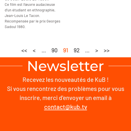
Ce film est l’œuvre audacieuse
d’un étudiant en ethnographie,
Jean-Louis Le Tacon.
Récompensée par le prix Georges
Sadoul 1980.
<<
<
...
90
91
92
...
>
>>
Newsletter
Recevez les nouveautés de KuB !
Si vous rencontrez des problèmes pour vous
inscrire, merci d'envoyer un email à
contact@kub.tv