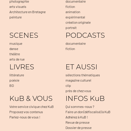
photographie
documentaire
arts visuels
fiction
Architecture en Bretagne
animation
peinture
expérimental
création originale
portrait
SCENES
PODCASTS
musique
documentaire
danse
fiction
théâtre
arts de rue
LIVRES
ET AUSSI
littérature
sélections thématiques
poésie
magazine culturel
BD
clip
près de chez vous
KuB & VOUS
INFOS KuB
Votre service civique chez KuB
Qui sommes-nous ?
Proposez vos contenus
Faire un don (défiscalisé) à KuB
Parlez-nous de vous !
Adhérez à KuB !
Revue de presse
Dossier de presse