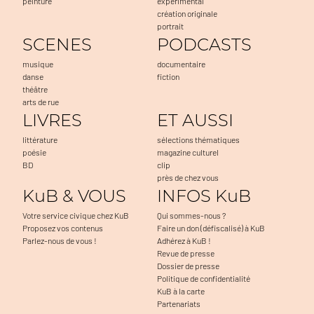
peinture
expérimental
création originale
portrait
SCENES
PODCASTS
musique
documentaire
danse
fiction
théâtre
arts de rue
LIVRES
ET AUSSI
littérature
sélections thématiques
poésie
magazine culturel
BD
clip
près de chez vous
KuB & VOUS
INFOS KuB
Votre service civique chez KuB
Qui sommes-nous ?
Proposez vos contenus
Faire un don (défiscalisé) à KuB
Parlez-nous de vous !
Adhérez à KuB !
Revue de presse
Dossier de presse
Politique de confidentialité
KuB à la carte
Partenariats