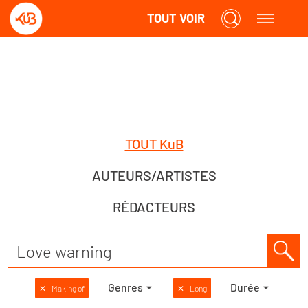
TOUT VOIR
TOUT KuB
AUTEURS/ARTISTES
RÉDACTEURS
Genres
Durée
✕
Making of
✕
Long