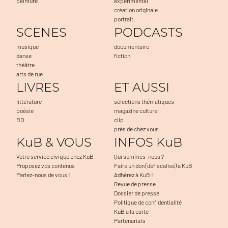
peinture
expérimental
création originale
portrait
SCENES
PODCASTS
musique
documentaire
danse
fiction
théâtre
arts de rue
LIVRES
ET AUSSI
littérature
sélections thématiques
poésie
magazine culturel
BD
clip
près de chez vous
KuB & VOUS
INFOS KuB
Votre service civique chez KuB
Qui sommes-nous ?
Proposez vos contenus
Faire un don (défiscalisé) à KuB
Parlez-nous de vous !
Adhérez à KuB !
Revue de presse
Dossier de presse
Politique de confidentialité
KuB à la carte
Partenariats