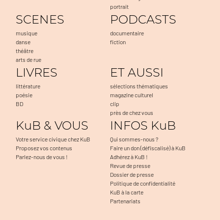
portrait
SCENES
PODCASTS
musique
documentaire
danse
fiction
théâtre
arts de rue
LIVRES
ET AUSSI
littérature
sélections thématiques
poésie
magazine culturel
BD
clip
près de chez vous
KuB & VOUS
INFOS KuB
Votre service civique chez KuB
Qui sommes-nous ?
Proposez vos contenus
Faire un don (défiscalisé) à KuB
Parlez-nous de vous !
Adhérez à KuB !
Revue de presse
Dossier de presse
Politique de confidentialité
KuB à la carte
Partenariats