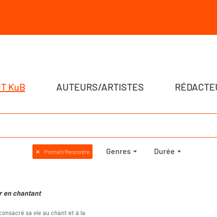
T KuB
AUTEURS/ARTISTES
RÉDACTE
Genres
Durée
✕
Portrait/Rencontre
r en chantant
consacré sa vie au chant et à la