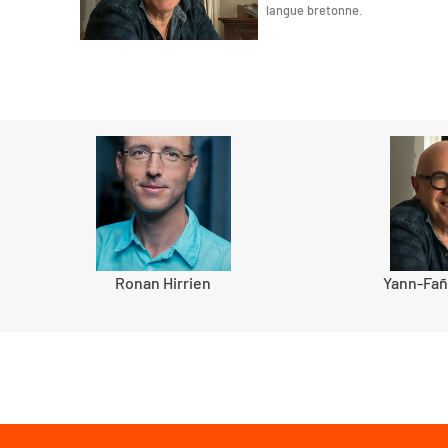
langue bretonne.
Ronan Hirrien
Yann-Fa