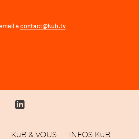
 email à
contact@kub.tv
KuB & VOUS
INFOS KuB