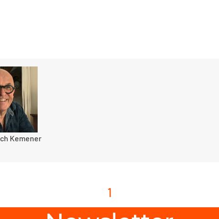
ñch Kemener
1