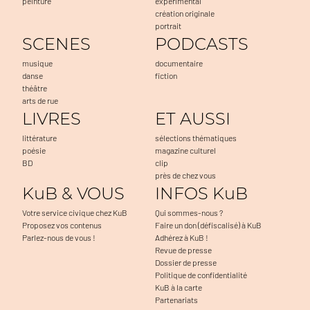
peinture
expérimental
création originale
portrait
SCENES
PODCASTS
musique
documentaire
danse
fiction
théâtre
arts de rue
LIVRES
ET AUSSI
littérature
sélections thématiques
poésie
magazine culturel
BD
clip
près de chez vous
KuB & VOUS
INFOS KuB
Votre service civique chez KuB
Qui sommes-nous ?
Proposez vos contenus
Faire un don (défiscalisé) à KuB
Parlez-nous de vous !
Adhérez à KuB !
Revue de presse
Dossier de presse
Politique de confidentialité
KuB à la carte
Partenariats