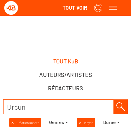
TOUT VOIR
TOUT KuB
AUTEURS/ARTISTES
RÉDACTEURS
Genres
Durée
✕
Création sonore
✕
Moyen