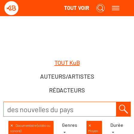
TOUT VOIR
TOUT KuB
AUTEURS/ARTISTES
RÉDACTEURS
Genres
Durée
✕
Documentaire (vidéo ou
✕
sonore)
Moyen