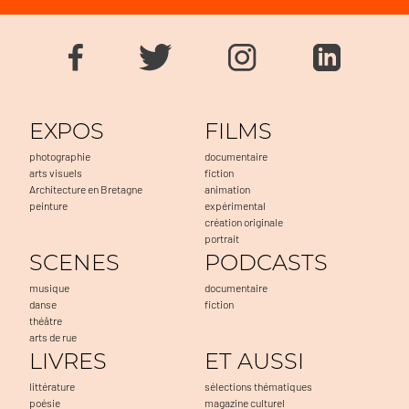
EXPOS
FILMS
photographie
documentaire
arts visuels
fiction
Architecture en Bretagne
animation
peinture
expérimental
création originale
portrait
SCENES
PODCASTS
musique
documentaire
danse
fiction
théâtre
arts de rue
LIVRES
ET AUSSI
littérature
sélections thématiques
poésie
magazine culturel