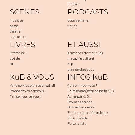
portrait
SCENES
PODCASTS
musique
documentaire
danse
fiction
théâtre
arts de rue
LIVRES
ET AUSSI
littérature
sélections thématiques
poésie
magazine culturel
BD
clip
près de chez vous
KuB & VOUS
INFOS KuB
Votre service civique chez KuB
Qui sommes-nous ?
Proposez vos contenus
Faire un don (défiscalisé) à KuB
Parlez-nous de vous !
Adhérez à KuB !
Revue de presse
Dossier de presse
Politique de confidentialité
KuB à la carte
Partenariats