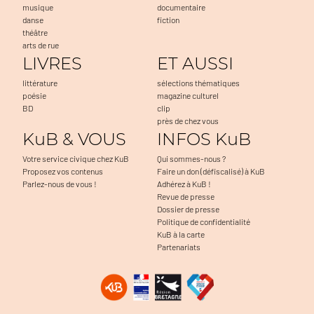
musique
documentaire
danse
fiction
théâtre
arts de rue
LIVRES
ET AUSSI
littérature
sélections thématiques
poésie
magazine culturel
BD
clip
près de chez vous
KuB & VOUS
INFOS KuB
Votre service civique chez KuB
Qui sommes-nous ?
Proposez vos contenus
Faire un don (défiscalisé) à KuB
Parlez-nous de vous !
Adhérez à KuB !
Revue de presse
Dossier de presse
Politique de confidentialité
KuB à la carte
Partenariats