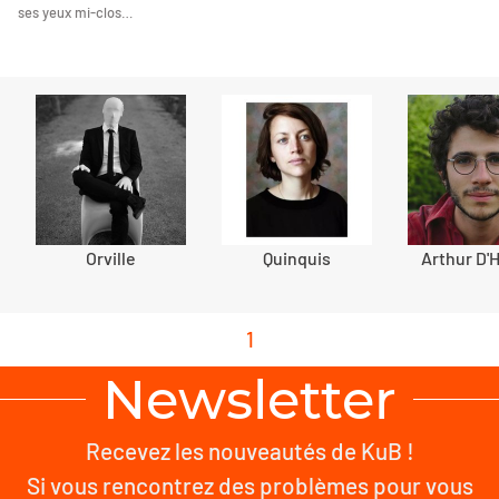
ses yeux mi-clos…
Orville
Quinquis
Arthur D'
1
Newsletter
Recevez les nouveautés de KuB !
Si vous rencontrez des problèmes pour vous