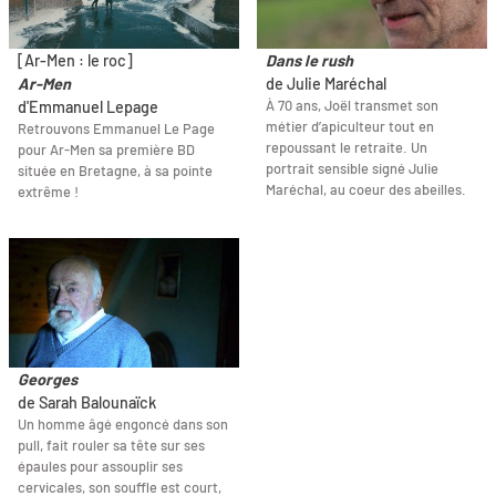
[Ar-Men : le roc]
Dans le rush
Ar-Men
de Julie Maréchal
À 70 ans, Joël transmet son
d'Emmanuel Lepage
métier d’apiculteur tout en
Retrouvons Emmanuel Le Page
repoussant le retraite. Un
pour Ar-Men sa première BD
portrait sensible signé Julie
située en Bretagne, à sa pointe
Maréchal, au coeur des abeilles.
extrême !
Georges
de Sarah Balounaïck
Un homme âgé engoncé dans son
pull, fait rouler sa tête sur ses
épaules pour assouplir ses
cervicales, son souffle est court,