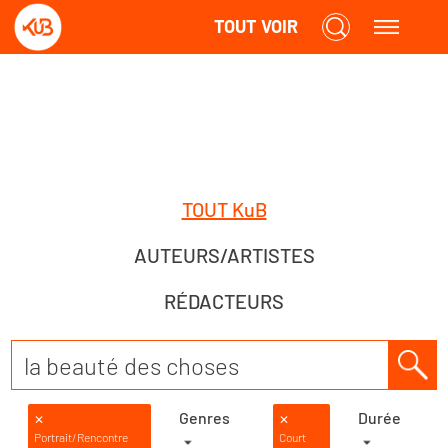
TOUT VOIR
TOUT KuB
AUTEURS/ARTISTES
RÉDACTEURS
Genres
Durée
✕
✕
Portrait/Rencontre
Court