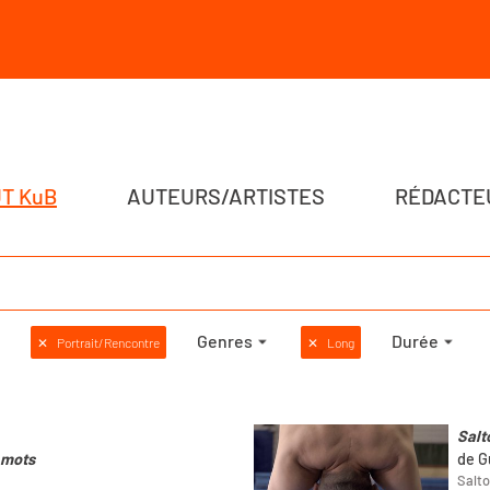
T KuB
AUTEURS/ARTISTES
RÉDACTE
Genres
Durée
✕
Portrait/Rencontre
✕
Long
Salt
 mots
de G
Salto