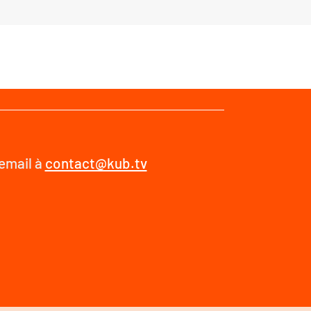
 email à
contact@kub.tv