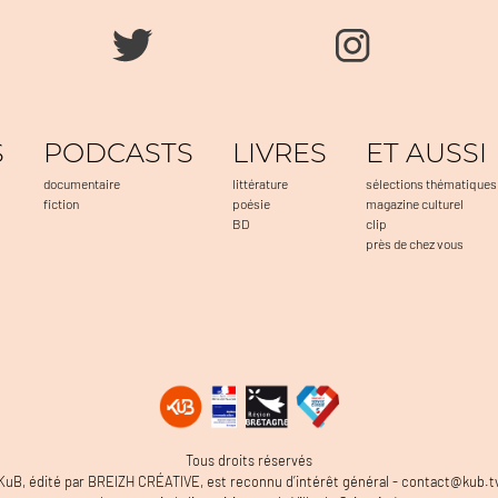
S
PODCASTS
LIVRES
ET AUSSI
documentaire
littérature
sélections thématiques
fiction
poésie
magazine culturel
BD
clip
près de chez vous
Tous droits réservés
Options
KuB, édité par BREIZH CRÉATIVE, est reconnu d’intérêt général - contact@kub.t