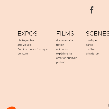
EXPOS
FILMS
SCENE
photographie
documentaire
musique
arts visuels
fiction
danse
Architecture en Bretagne
animation
théâtre
peinture
expérimental
arts de rue
création originale
portrait
Plateforme de Gestion du Consentement : Personnalisez vos 
Axeptio consent