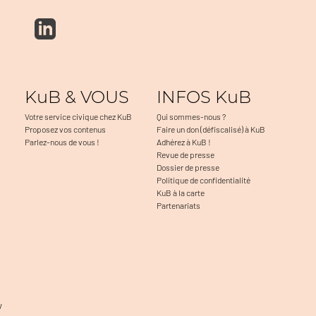
KuB & VOUS
INFOS KuB
Votre service civique chez KuB
Qui sommes-nous ?
Proposez vos contenus
Faire un don (défiscalisé) à KuB
Parlez-nous de vous !
Adhérez à KuB !
Revue de presse
Dossier de presse
Politique de confidentialité
KuB à la carte
Partenariats
v