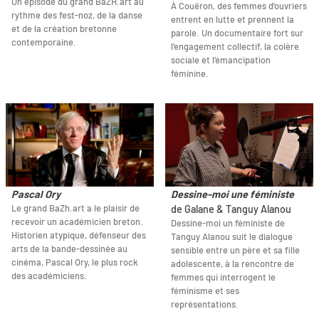
Un épisode du grand BaZH.art au
À Couëron, des femmes d’ouvriers
rythme des fest-noz, de la danse
entrent en lutte et prennent la
et de la création bretonne
parole. Un documentaire fort sur
contemporaine.
l’engagement collectif, la colère
sociale et l’émancipation
féminine.
Pascal Ory
Dessine-moi une féministe
Le grand BaZh.art a le plaisir de
de Galane & Tanguy Alanou
recevoir un académicien breton.
Dessine-moi un féministe de
Historien atypique, défenseur des
Tanguy Alanou suit le dialogue
arts de la bande-dessinée au
sensible entre un père et sa fille
cinéma, Pascal Ory, le plus rock
adolescente, à la rencontre de
des académiciens.
femmes qui interrogent le
féminisme et ses
représentations.