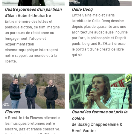
Quatre journées d'un partisan
Odile Decq
Entre Saint-Malo et Paris,
d'Alain Aubert-Dechartre
l’architecte Odile Decq dessine
Entre mémoire des luttes et
depuis plus de quarante ans une
politique-fiction, ce film imagine
architecture audacieuse, nourrie
un parcours de résistance où
par l’art, la philosophie et l’esprit
l'engagement, l'utopie et
punk. Le grand BaZH.art dresse
l'expérimentation
le portrait d’une créatrice libre
cinématographique interrogent
qui n’a …
notre rapport au monde et à la
liberté.
Fleuves
Quand les femmes ont pris la
À Brest, le trio Fleuves réinvente
colère
les musiques bretonnes entre
de Soazig Chappedelaine &
électro, jazz et transe collective.
René Vautier