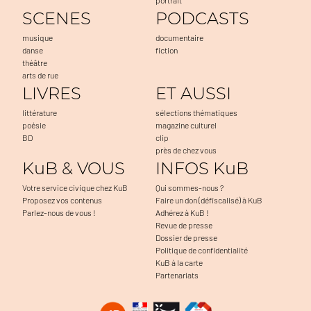
SCENES
PODCASTS
musique
documentaire
danse
fiction
théâtre
arts de rue
LIVRES
ET AUSSI
littérature
sélections thématiques
poésie
magazine culturel
BD
clip
près de chez vous
KuB & VOUS
INFOS KuB
Votre service civique chez KuB
Qui sommes-nous ?
Proposez vos contenus
Faire un don (défiscalisé) à KuB
Parlez-nous de vous !
Adhérez à KuB !
Revue de presse
Dossier de presse
Politique de confidentialité
KuB à la carte
Partenariats