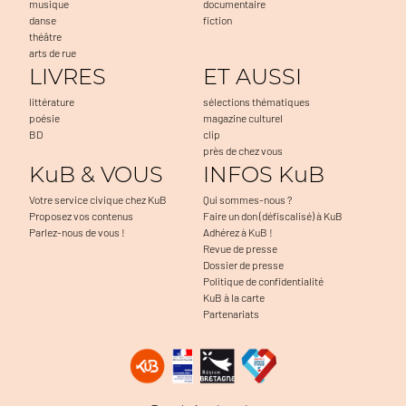
musique
documentaire
danse
fiction
théâtre
arts de rue
LIVRES
ET AUSSI
littérature
sélections thématiques
poésie
magazine culturel
BD
clip
près de chez vous
KuB & VOUS
INFOS KuB
Votre service civique chez KuB
Qui sommes-nous ?
Proposez vos contenus
Faire un don (défiscalisé) à KuB
Parlez-nous de vous !
Adhérez à KuB !
Revue de presse
Dossier de presse
Politique de confidentialité
KuB à la carte
Partenariats