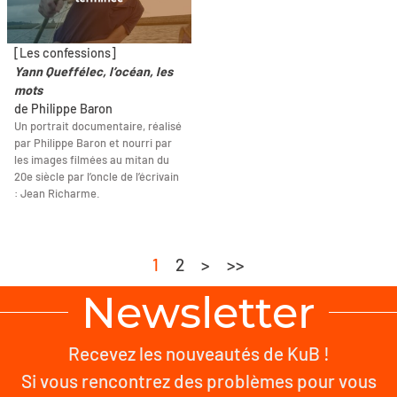
[Les confessions]
Yann Queffélec, l’océan, les
mots
de Philippe Baron
Un portrait documentaire, réalisé
par Philippe Baron et nourri par
les images filmées au mitan du
20e siècle par l’oncle de l’écrivain
: Jean Richarme.
1
2
>
>>
Newsletter
Recevez les nouveautés de KuB !
Si vous rencontrez des problèmes pour vous