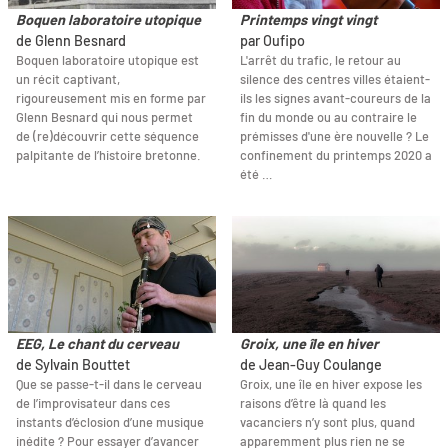
Boquen laboratoire utopique
Printemps vingt vingt
de Glenn Besnard
par Oufipo
Boquen laboratoire utopique est
L'arrêt du trafic, le retour au
un récit captivant,
silence des centres villes étaient-
rigoureusement mis en forme par
ils les signes avant-coureurs de la
Glenn Besnard qui nous permet
fin du monde ou au contraire le
de (re)découvrir cette séquence
prémisses d'une ère nouvelle ? Le
palpitante de l’histoire bretonne.
confinement du printemps 2020 a
été …
EEG, Le chant du cerveau
Groix, une île en hiver
de Sylvain Bouttet
de Jean-Guy Coulange
Que se passe-t-il dans le cerveau
Groix, une île en hiver expose les
de l’improvisateur dans ces
raisons d’être là quand les
instants d’éclosion d’une musique
vacanciers n’y sont plus, quand
inédite ? Pour essayer d’avancer
apparemment plus rien ne se