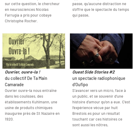
sur cette question, le chercheur
passe, qu’aucune distraction ne
en neurosciences Nicolas
s’offre que le spectacle du temps
Farrugia a pris pour cobaye
qui passe,
Christophe Rocher.
Ouvrier, ouvre-la !
Ouest Side Stories #2
du collectif De Ta Main
un spectacle radiophonique
Camarade
d'Oufipo
Ouvrier ouvre-la nous entraîne
S’avancer vers un micro, face à
dans les coulisses, des
un public, et se souvenir d’une
établissements Kuhlmann, une
histoire d’amour qu’on a eue. C’est
usine de produits chimiques
l’expérience vécue par huit
inaugurée près de St Nazaire en
Brestois.es pour un résultat
1920.
touchant car ces histoires ce
sont aussi les nôtres,