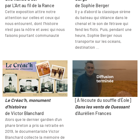
par L’Art au fil de la Rance
de Sophie Berger
Cette exposition attire notre
Il y a d’abord la classique sirène
attention sur celles et ceux qui
du bateau qui s’élance dans le
nous entourent, dont l’histoire
chenal et le son de l’étrave qui
n’est pas la nôtre et avec qui nous
fend les flots. Puis, pendant une
faisons pourtant communauté
heure, Sophie Berger nous
transporte sur les océans,
destination …
Le Créac’h, monument
[À l'écoute du souffle d'Éole]
d’histoires
Dans les vents de Ouessant
de Victor Blanchard
d'Aurélien Frances
Alors que le dernier gardien d'un
phare breton a pris sa retraite en
2019, le documentariste Victor
Blanchard collecte la mémoire de