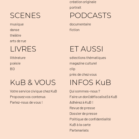
création originale
portrait
SCENES
PODCASTS
musique
documentaire
danse
fiction
théâtre
arts de rue
LIVRES
ET AUSSI
littérature
sélections thématiques
poésie
magazine culturel
BD
clip
près de chez vous
KuB & VOUS
INFOS KuB
Votre service civique chez KuB
Qui sommes-nous ?
Proposez vos contenus
Faire un don (défiscalisé) à KuB
Parlez-nous de vous !
Adhérez à KuB !
Revue de presse
Dossier de presse
Politique de confidentialité
KuB à la carte
Partenariats