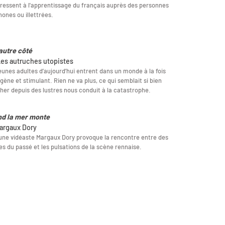
éressent à l'apprentissage du français auprès des personnes
hones ou illettrées.
’autre côté
Les autruches utopistes
eunes adultes d’aujourd’hui entrent dans un monde à la fois
gène et stimulant. Rien ne va plus, ce qui semblait si bien
er depuis des lustres nous conduit à la catastrophe.
d la mer monte
argaux Dory
une vidéaste Margaux Dory provoque la rencontre entre des
s du passé et les pulsations de la scène rennaise.