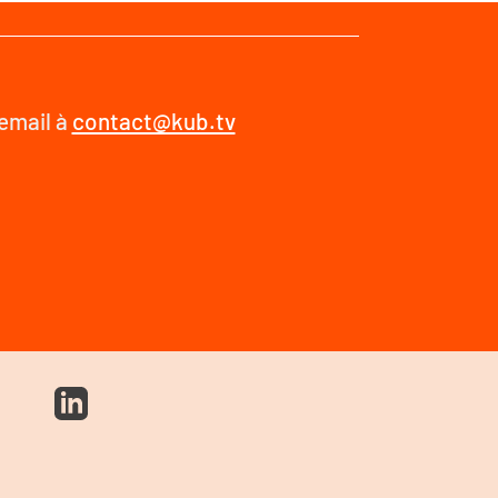
 email à
contact@kub.tv