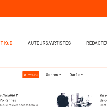
T KuB
AUTEURS/ARTISTES
RÉDACTE
Genres
Durée
✕
Webdoc
 fiscalité ?
On es
e Po Rennes
de J
le, le relever nécessitera la
C’est