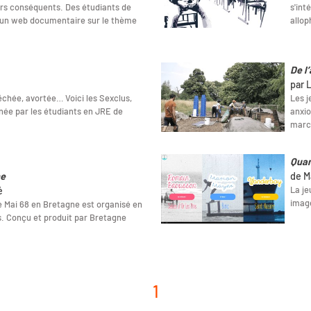
ers conséquents. Des étudiants de
s'int
 un web documentaire sur le thème
allop
De l
par 
êchée, avortée… Voici les Sexclus,
Les j
ée par les étudiants en JRE de
anxio
march
Quan
ne
de M
La je
é
image
Mai 68 en Bretagne est organisé en
. Conçu et produit par Bretagne
1