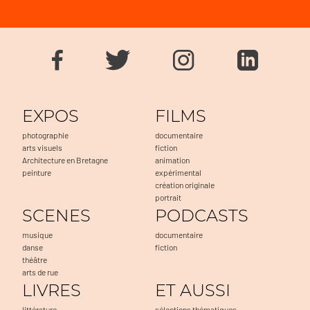
EXPOS
FILMS
photographie
documentaire
arts visuels
fiction
Architecture en Bretagne
animation
peinture
expérimental
création originale
portrait
SCENES
PODCASTS
musique
documentaire
danse
fiction
théâtre
arts de rue
LIVRES
ET AUSSI
littérature
sélections thématiques