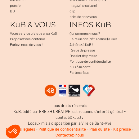
poésie
magazine culturel
BD
clip
près de chez vous
KuB & VOUS
INFOS KuB
Votre service civique chez KuB
Qui sommes-nous ?
Proposez vos contenus
Faire un don (défiscalisé) à KuB
Parlez-nous de vous !
Adhérez à KuB !
Revue de presse
Dossier de presse
Politique de confidentialité
KuB à la carte
Partenariats
Tous droits réservés
KuB, édité par BREIZH CRÉATIVE, est reconnu d’intérêt général -
contact@kub.tv
Locaux mis à disposition par la Ville de Saint-Avé
Mentions légales
-
Politique de confidentialité
-
Plan du site
-
Kit presse
-
Contactez-nous