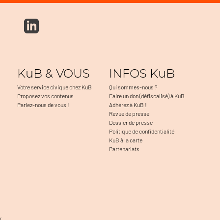
KuB & VOUS
INFOS KuB
Votre service civique chez KuB
Qui sommes-nous ?
Proposez vos contenus
Faire un don (défiscalisé) à KuB
Parlez-nous de vous !
Adhérez à KuB !
Revue de presse
Dossier de presse
Politique de confidentialité
KuB à la carte
Partenariats
v