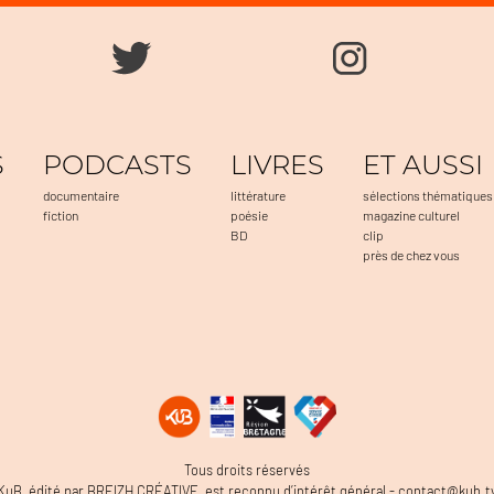
S
PODCASTS
LIVRES
ET AUSSI
documentaire
littérature
sélections thématiques
fiction
poésie
magazine culturel
BD
clip
près de chez vous
Tous droits réservés
Options
KuB, édité par BREIZH CRÉATIVE, est reconnu d’intérêt général - contact@kub.t