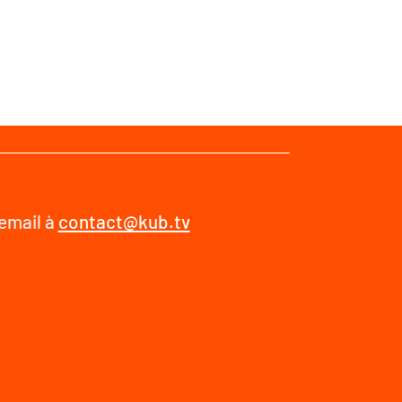
 email à
contact@kub.tv