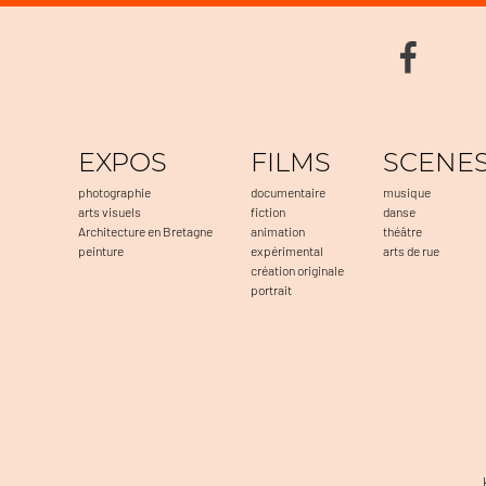
EXPOS
FILMS
SCENE
photographie
documentaire
musique
arts visuels
fiction
danse
Architecture en Bretagne
animation
théâtre
peinture
expérimental
arts de rue
création originale
portrait
Plateforme de Gestion du Consentement : Personnalisez vos 
Axeptio consent