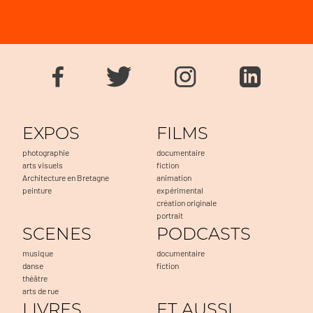
EXPOS
FILMS
photographie
documentaire
arts visuels
fiction
Architecture en Bretagne
animation
peinture
expérimental
création originale
portrait
SCENES
PODCASTS
musique
documentaire
danse
fiction
théâtre
arts de rue
LIVRES
ET AUSSI