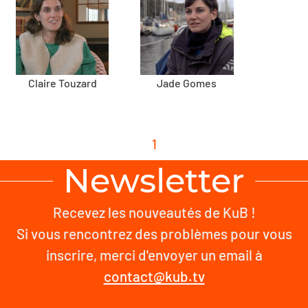
Claire Touzard
Jade Gomes
1
Newsletter
Recevez les nouveautés de KuB !
Si vous rencontrez des problèmes pour vous
inscrire, merci d'envoyer un email à
contact@kub.tv