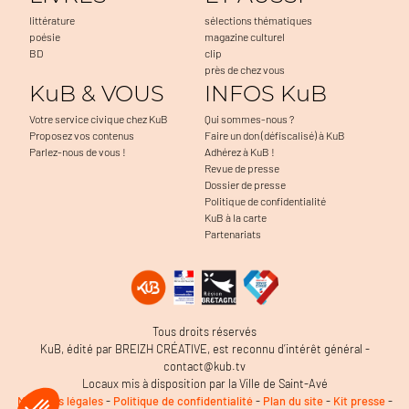
littérature
sélections thématiques
poésie
magazine culturel
BD
clip
près de chez vous
KuB & VOUS
INFOS KuB
Votre service civique chez KuB
Qui sommes-nous ?
Proposez vos contenus
Faire un don (défiscalisé) à KuB
Parlez-nous de vous !
Adhérez à KuB !
Revue de presse
Dossier de presse
Politique de confidentialité
KuB à la carte
Partenariats
Tous droits réservés
KuB, édité par BREIZH CRÉATIVE, est reconnu d’intérêt général -
contact@kub.tv
Locaux mis à disposition par la Ville de Saint-Avé
Mentions légales
-
Politique de confidentialité
-
Plan du site
-
Kit presse
-