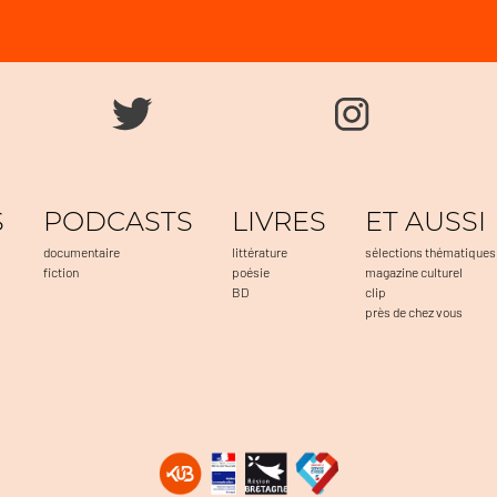
S
PODCASTS
LIVRES
ET AUSSI
documentaire
littérature
sélections thématiques
fiction
poésie
magazine culturel
BD
clip
près de chez vous