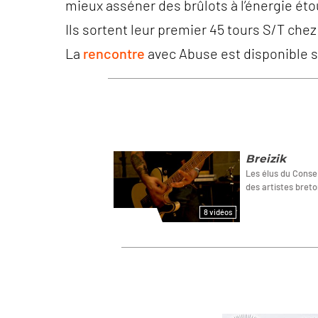
mieux asséner des brûlots à l’énergie ét
Ils sortent leur premier 45 tours S/T che
La
rencontre
avec Abuse est disponible s
Breizik
Les élus du Consei
des artistes breto
8 vidéos
SCENES