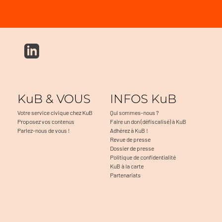
KuB & VOUS
INFOS KuB
Votre service civique chez KuB
Qui sommes-nous ?
Proposez vos contenus
Faire un don (défiscalisé) à KuB
Parlez-nous de vous !
Adhérez à KuB !
Revue de presse
Dossier de presse
Politique de confidentialité
KuB à la carte
Partenariats