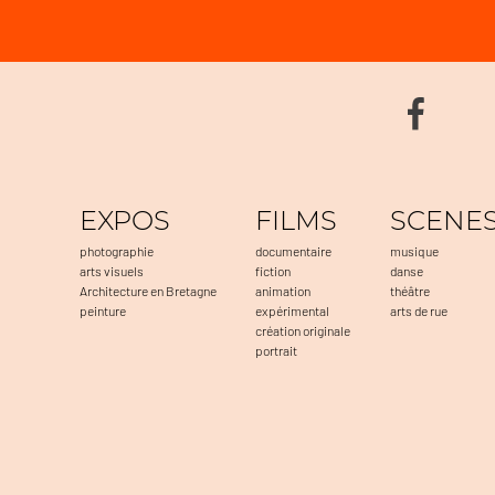
EXPOS
FILMS
SCENE
photographie
documentaire
musique
arts visuels
fiction
danse
Architecture en Bretagne
animation
théâtre
peinture
expérimental
arts de rue
création originale
portrait