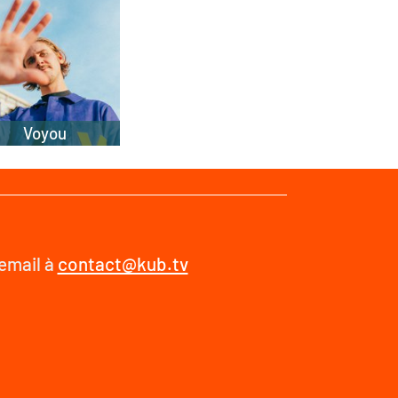
Voyou
 email à
contact@kub.tv