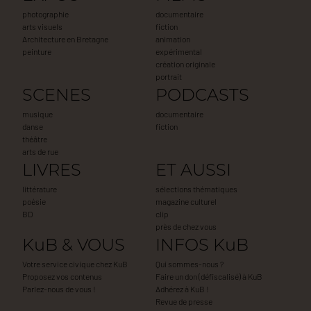
photographie
documentaire
arts visuels
fiction
Architecture en Bretagne
animation
peinture
expérimental
création originale
portrait
SCENES
PODCASTS
musique
documentaire
danse
fiction
théâtre
arts de rue
LIVRES
ET AUSSI
littérature
sélections thématiques
poésie
magazine culturel
BD
clip
près de chez vous
KuB & VOUS
INFOS KuB
Votre service civique chez KuB
Qui sommes-nous ?
Proposez vos contenus
Faire un don (défiscalisé) à KuB
Parlez-nous de vous !
Adhérez à KuB !
Revue de presse