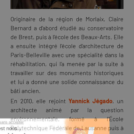
Originaire de la région de Morlaix, Claire
Bernard a d’abord étudié au conservatoire
de Brest, puis à l’école des Beaux-Arts. Elle
a ensuite intégré l’école d’architecture de
Paris-Belleville avec une spécialité dans la
réhabilitation, qui l’a menée par la suite à
travailler sur des monuments historiques
et lui a donné une solide connaissance du
bâti ancien.
En 2010, elle rejoint
Yannick Jégado
, un
architecte animé par la question
environnementale, formé à l’École
Continuer sans accepter
Polytechnique Fédérale de Lausanne puis à
Salut c'est nous...